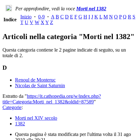
Per approfondire, vedi la voce
Morti nel 1382
Inizio
·
0-9
·
A
B
C
D
E
F
G
H
I
J
K
L
M
N
O
P
Q
R
S
Indice
T
U
V
W
X
Y
Z
Articoli nella categoria "Morti nel 1382"
Questa categoria contiene le 2 pagine indicate di seguito, su un
totale di 2.
D
Renoul de Monteruc
Nicolas de Saint Saturnin
Estratto da "
https://it.cathopedia.org/w/index.php?
title=Categoria:Morti_nel_1382&oldid=87589
"
Categorie
:
Morti nel XIV secolo
1382
Questa pagina è stata modificata per l'ultima volta il 31 ago
2010 alle 20:21.