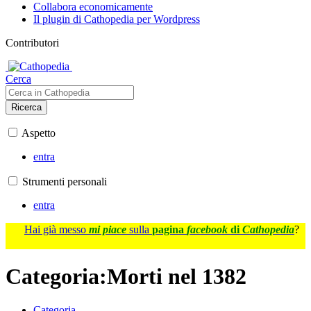
Collabora economicamente
Il plugin di Cathopedia per Wordpress
Contributori
Cerca
Ricerca
Aspetto
entra
Strumenti personali
entra
Hai già messo
mi piace
sulla
pagina
facebook
di
Cathopedia
?
Categoria
:
Morti nel 1382
Categoria