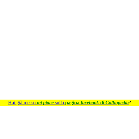
Hai già messo
mi piace
sulla
pagina
facebook
di
Cathopedia
?