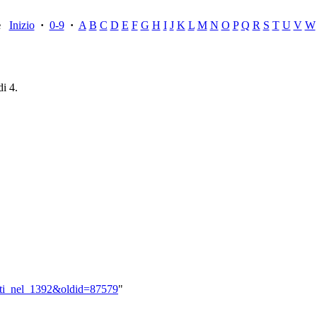
ce
Inizio
·
0-9
·
A
B
C
D
E
F
G
H
I
J
K
L
M
N
O
P
Q
R
S
T
U
V
W
di 4.
Morti_nel_1392&oldid=87579
"