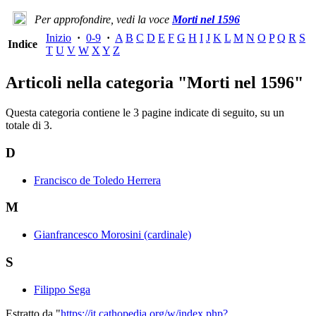
Per approfondire, vedi la voce
Morti nel 1596
Inizio
·
0-9
·
A
B
C
D
E
F
G
H
I
J
K
L
M
N
O
P
Q
R
S
Indice
T
U
V
W
X
Y
Z
Articoli nella categoria "Morti nel 1596"
Questa categoria contiene le 3 pagine indicate di seguito, su un
totale di 3.
D
Francisco de Toledo Herrera
M
Gianfrancesco Morosini (cardinale)
S
Filippo Sega
Estratto da "
https://it.cathopedia.org/w/index.php?