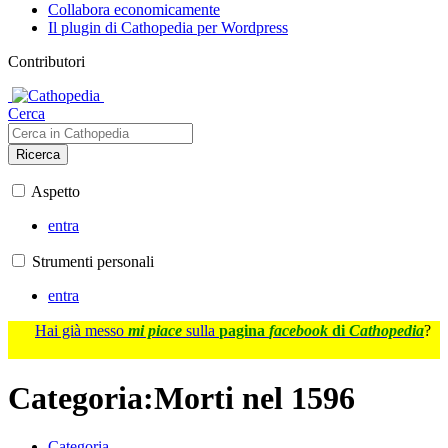
Collabora economicamente
Il plugin di Cathopedia per Wordpress
Contributori
Cerca
Ricerca
Aspetto
entra
Strumenti personali
entra
Hai già messo
mi piace
sulla
pagina
facebook
di
Cathopedia
?
Categoria
:
Morti nel 1596
Categoria