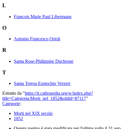
L
François Marie Paul Libermann
O
Antonio Francesco Orioli
R
Santa Rose-Philippine Duchesne
T
Santa Teresa Eustochio Verzeri
Estratto da "
https://it.cathopedia.org/w/index.php?
title=Categoria:Morti_nel_1852&oldid=87117
"
Categorie
:
Morti nel XIX secolo
1852
Questa pagina è stata modificata per l'ultima volta il 31 ago