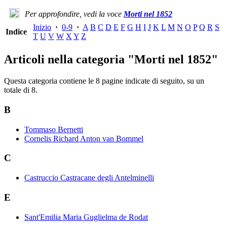
Per approfondire, vedi la voce
Morti nel 1852
Inizio
·
0-9
·
A
B
C
D
E
F
G
H
I
J
K
L
M
N
O
P
Q
R
S
Indice
T
U
V
W
X
Y
Z
Articoli nella categoria "Morti nel 1852"
Questa categoria contiene le 8 pagine indicate di seguito, su un
totale di 8.
B
Tommaso Bernetti
Cornelis Richard Anton van Bommel
C
Castruccio Castracane degli Antelminelli
E
Sant'Emilia Maria Guglielma de Rodat