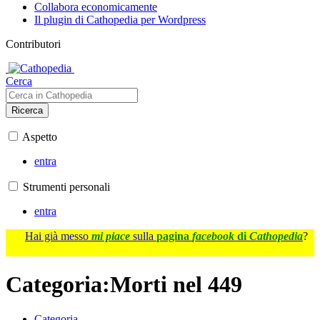
Collabora economicamente
Il plugin di Cathopedia per Wordpress
Contributori
Cerca
Ricerca
Aspetto
entra
Strumenti personali
entra
Hai già messo
mi piace
sulla
pagina
facebook
di
Cathopedia
?
Categoria
:
Morti nel 449
Categoria