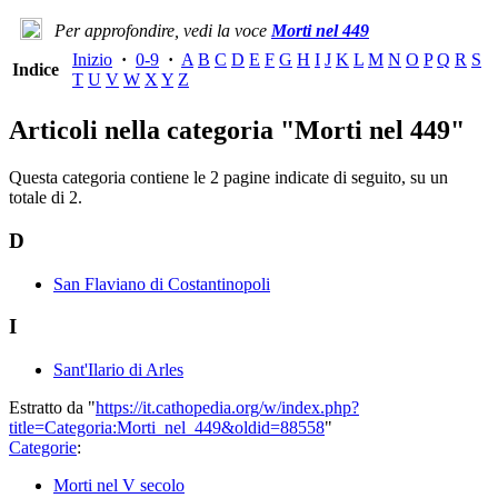
Per approfondire, vedi la voce
Morti nel 449
Inizio
·
0-9
·
A
B
C
D
E
F
G
H
I
J
K
L
M
N
O
P
Q
R
S
Indice
T
U
V
W
X
Y
Z
Articoli nella categoria "Morti nel 449"
Questa categoria contiene le 2 pagine indicate di seguito, su un
totale di 2.
D
San Flaviano di Costantinopoli
I
Sant'Ilario di Arles
Estratto da "
https://it.cathopedia.org/w/index.php?
title=Categoria:Morti_nel_449&oldid=88558
"
Categorie
:
Morti nel V secolo