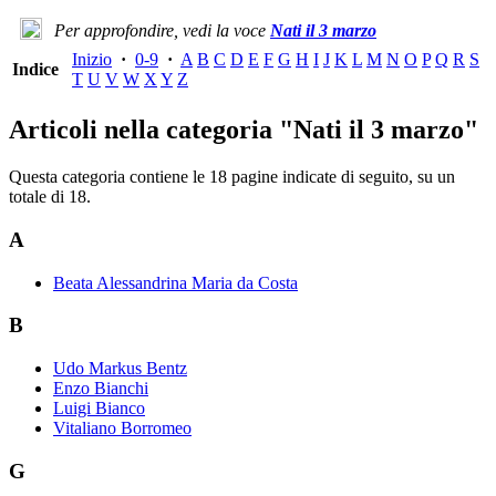
Per approfondire, vedi la voce
Nati il 3 marzo
Inizio
·
0-9
·
A
B
C
D
E
F
G
H
I
J
K
L
M
N
O
P
Q
R
S
Indice
T
U
V
W
X
Y
Z
Articoli nella categoria "Nati il 3 marzo"
Questa categoria contiene le 18 pagine indicate di seguito, su un
totale di 18.
A
Beata Alessandrina Maria da Costa
B
Udo Markus Bentz
Enzo Bianchi
Luigi Bianco
Vitaliano Borromeo
G