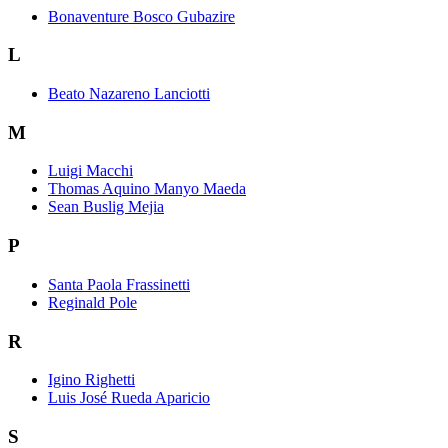
Bonaventure Bosco Gubazire
L
Beato Nazareno Lanciotti
M
Luigi Macchi
Thomas Aquino Manyo Maeda
Sean Buslig Mejia
P
Santa Paola Frassinetti
Reginald Pole
R
Igino Righetti
Luis José Rueda Aparicio
S