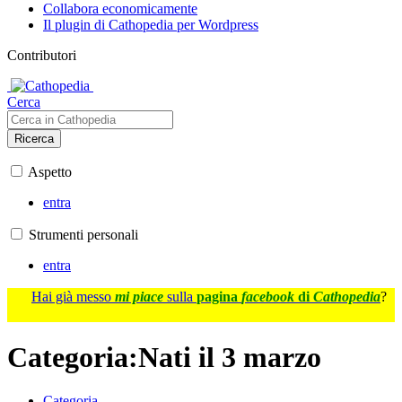
Collabora economicamente
Il plugin di Cathopedia per Wordpress
Contributori
Cerca
Ricerca
Aspetto
entra
Strumenti personali
entra
Hai già messo
mi piace
sulla
pagina
facebook
di
Cathopedia
?
Categoria
:
Nati il 3 marzo
Categoria