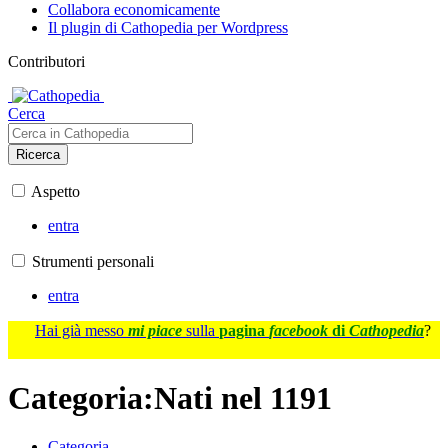
Collabora economicamente
Il plugin di Cathopedia per Wordpress
Contributori
Cerca
Ricerca
Aspetto
entra
Strumenti personali
entra
Hai già messo
mi piace
sulla
pagina
facebook
di
Cathopedia
?
Categoria
:
Nati nel 1191
Categoria