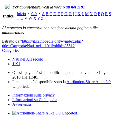
Per approfondire, vedi la voce
Nati nel 1191
Inizio
·
0-9
·
A
B
C
D
E
F
G
H
I
J
K
L
M
N
O
P
Q
R
S
Indice
T
U
V
W
X
Y
Z
Al momento la categoria non contiene alcuna pagina o file
multimediale.
Estratto da "
https://it.cathopedia.org/w/index.php?
title=Categoria:Nati_nel_1191&oldid=85512
"
Categorie
:
Nati nel XII secolo
1191
Questa pagina è stata modificata per l'ultima volta il 31 ago
2010 alle 11:40.
Il contenuto è disponibile sotto la
Attribution-Share Alike 3.0
Unported
.
Informazioni sulla privacy
Informazioni su Cathopedia
Avvertenza