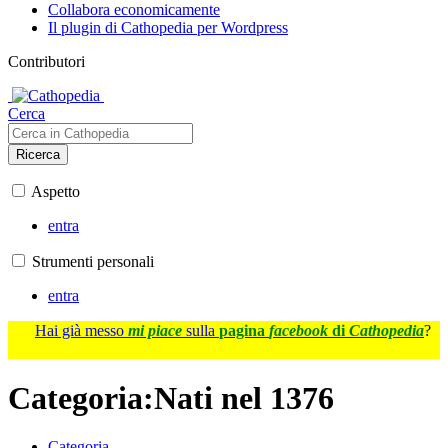
Collabora economicamente
Il plugin di Cathopedia per Wordpress
Contributori
Cerca
Ricerca
Aspetto
entra
Strumenti personali
entra
Hai già messo
mi piace
sulla
pagina
facebook
di
Cathopedia
?
Categoria
:
Nati nel 1376
Categoria