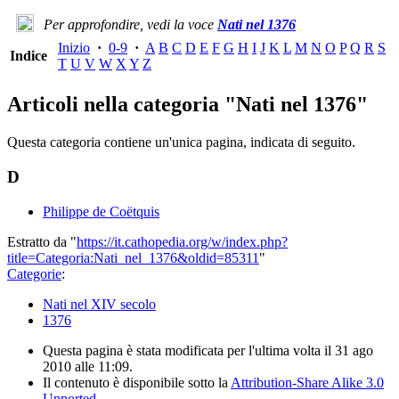
Per approfondire, vedi la voce
Nati nel 1376
Inizio
·
0-9
·
A
B
C
D
E
F
G
H
I
J
K
L
M
N
O
P
Q
R
S
Indice
T
U
V
W
X
Y
Z
Articoli nella categoria "Nati nel 1376"
Questa categoria contiene un'unica pagina, indicata di seguito.
D
Philippe de Coëtquis
Estratto da "
https://it.cathopedia.org/w/index.php?
title=Categoria:Nati_nel_1376&oldid=85311
"
Categorie
:
Nati nel XIV secolo
1376
Questa pagina è stata modificata per l'ultima volta il 31 ago
2010 alle 11:09.
Il contenuto è disponibile sotto la
Attribution-Share Alike 3.0
Unported
.