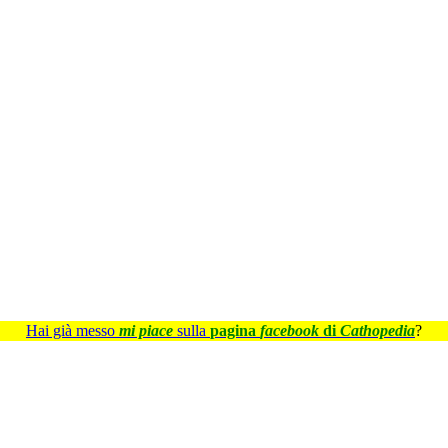
Hai già messo
mi piace
sulla
pagina
facebook
di
Cathopedia
?