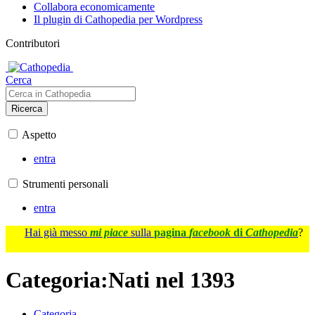
Collabora economicamente
Il plugin di Cathopedia per Wordpress
Contributori
Cerca
Ricerca
Aspetto
entra
Strumenti personali
entra
Hai già messo
mi piace
sulla
pagina
facebook
di
Cathopedia
?
Categoria
:
Nati nel 1393
Categoria