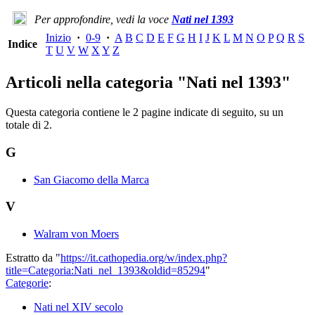
Per approfondire, vedi la voce
Nati nel 1393
Inizio
·
0-9
·
A
B
C
D
E
F
G
H
I
J
K
L
M
N
O
P
Q
R
S
Indice
T
U
V
W
X
Y
Z
Articoli nella categoria "Nati nel 1393"
Questa categoria contiene le 2 pagine indicate di seguito, su un
totale di 2.
G
San Giacomo della Marca
V
Walram von Moers
Estratto da "
https://it.cathopedia.org/w/index.php?
title=Categoria:Nati_nel_1393&oldid=85294
"
Categorie
:
Nati nel XIV secolo