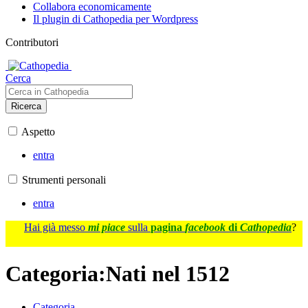
Collabora economicamente
Il plugin di Cathopedia per Wordpress
Contributori
Cerca
Ricerca
Aspetto
entra
Strumenti personali
entra
Hai già messo
mi piace
sulla
pagina
facebook
di
Cathopedia
?
Categoria
:
Nati nel 1512
Categoria