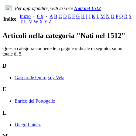
Per approfondire, vedi la voce
Nati nel 1512
Inizio
·
0-9
·
A
B
C
D
E
F
G
H
I
J
K
L
M
N
O
P
Q
R
S
Indice
T
U
V
W
X
Y
Z
Articoli nella categoria "Nati nel 1512"
Questa categoria contiene le 5 pagine indicate di seguito, su un
totale di 5.
D
Gaspar de Quiroga y Vela
E
Enrico del Portogallo
L
Diego Laínez