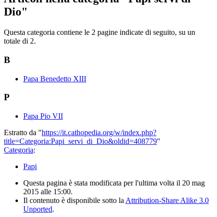
Dio"
Questa categoria contiene le 2 pagine indicate di seguito, su un
totale di 2.
B
Papa Benedetto XIII
P
Papa Pio VII
Estratto da "
https://it.cathopedia.org/w/index.php?
title=Categoria:Papi_servi_di_Dio&oldid=408779
"
Categoria
:
Papi
Questa pagina è stata modificata per l'ultima volta il 20 mag
2015 alle 15:00.
Il contenuto è disponibile sotto la
Attribution-Share Alike 3.0
Unported
.