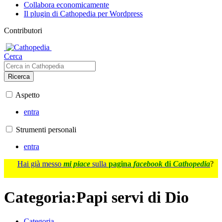
Collabora economicamente
Il plugin di Cathopedia per Wordpress
Contributori
Cerca
Ricerca
Aspetto
entra
Strumenti personali
entra
Hai già messo
mi piace
sulla
pagina
facebook
di
Cathopedia
?
Categoria
:
Papi servi di Dio
Categoria