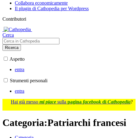
Collabora economicamente
Il plugin di Cathopedia per Wordpress
Contributori
Cerca
Ricerca
Aspetto
entra
Strumenti personali
entra
Hai già messo
mi piace
sulla
pagina
facebook
di
Cathopedia
?
Categoria
:
Patriarchi francesi
Categoria