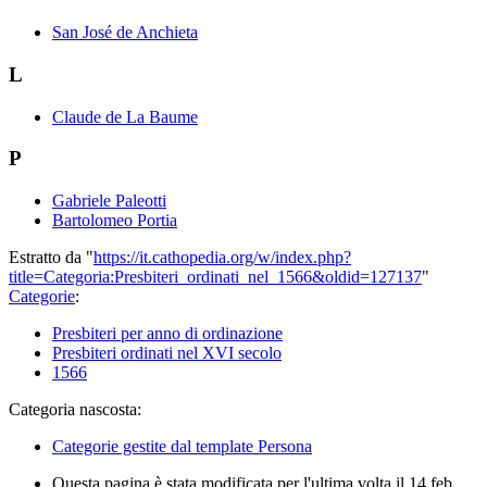
San José de Anchieta
L
Claude de La Baume
P
Gabriele Paleotti
Bartolomeo Portia
Estratto da "
https://it.cathopedia.org/w/index.php?
title=Categoria:Presbiteri_ordinati_nel_1566&oldid=127137
"
Categorie
:
Presbiteri per anno di ordinazione
Presbiteri ordinati nel XVI secolo
1566
Categoria nascosta:
Categorie gestite dal template Persona
Questa pagina è stata modificata per l'ultima volta il 14 feb