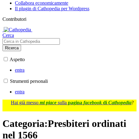
Collabora economicamente
Il plugin di Cathopedia per Wordpress
Contributori
Cerca
Ricerca
Aspetto
entra
Strumenti personali
entra
Hai già messo
mi piace
sulla
pagina
facebook
di
Cathopedia
?
Categoria
:
Presbiteri ordinati
nel 1566