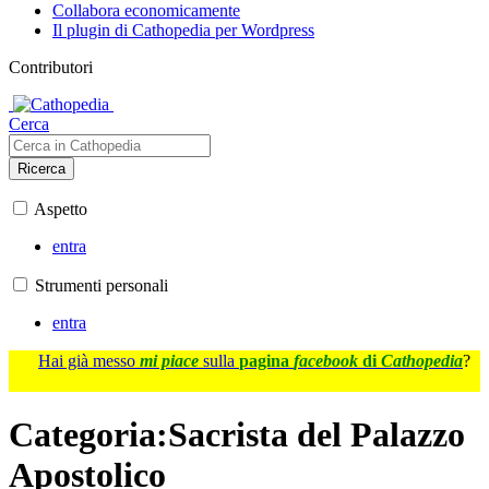
Collabora economicamente
Il plugin di Cathopedia per Wordpress
Contributori
Cerca
Ricerca
Aspetto
entra
Strumenti personali
entra
Hai già messo
mi piace
sulla
pagina
facebook
di
Cathopedia
?
Categoria
:
Sacrista del Palazzo
Apostolico