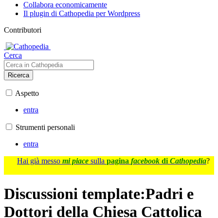
Collabora economicamente
Il plugin di Cathopedia per Wordpress
Contributori
Cerca
Ricerca
Aspetto
entra
Strumenti personali
entra
Hai già messo
mi piace
sulla
pagina
facebook
di
Cathopedia
?
Discussioni template
:
Padri e
Dottori della Chiesa Cattolica