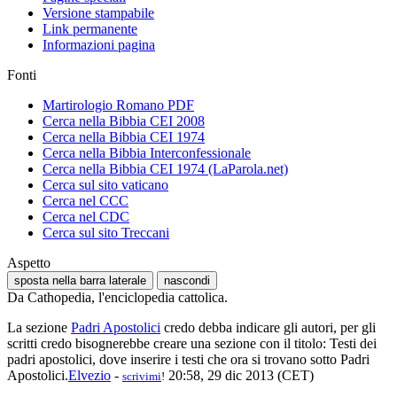
Versione stampabile
Link permanente
Informazioni pagina
Fonti
Martirologio Romano PDF
Cerca nella Bibbia CEI 2008
Cerca nella Bibbia CEI 1974
Cerca nella Bibbia Interconfessionale
Cerca nella Bibbia CEI 1974 (LaParola.net)
Cerca sul sito vaticano
Cerca nel CCC
Cerca nel CDC
Cerca sul sito Treccani
Aspetto
sposta nella barra laterale
nascondi
Da Cathopedia, l'enciclopedia cattolica.
La sezione
Padri Apostolici
credo debba indicare gli autori, per gli
scritti credo bisognerebbe creare una sezione con il titolo: Testi dei
padri apostolici, dove inserire i testi che ora si trovano sotto Padri
Apostolici.
Elvezio
-
20:58, 29 dic 2013 (CET)
scrivimi
!