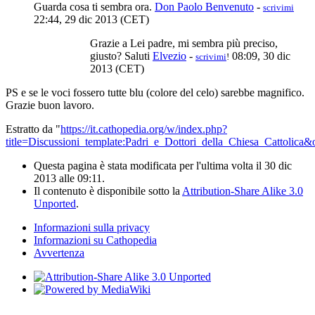
Guarda cosa ti sembra ora.
Don Paolo Benvenuto
-
scrivimi
22:44, 29 dic 2013 (CET)
Grazie a Lei padre, mi sembra più preciso,
giusto? Saluti
Elvezio
-
08:09, 30 dic
scrivimi
!
2013 (CET)
PS e se le voci fossero tutte blu (colore del celo) sarebbe magnifico.
Grazie buon lavoro.
Estratto da "
https://it.cathopedia.org/w/index.php?
title=Discussioni_template:Padri_e_Dottori_della_Chiesa_Cattolica
Questa pagina è stata modificata per l'ultima volta il 30 dic
2013 alle 09:11.
Il contenuto è disponibile sotto la
Attribution-Share Alike 3.0
Unported
.
Informazioni sulla privacy
Informazioni su Cathopedia
Avvertenza