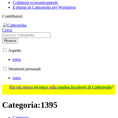
Collabora economicamente
Il plugin di Cathopedia per Wordpress
Contributori
Cerca
Ricerca
Aspetto
entra
Strumenti personali
entra
Hai già messo
mi piace
sulla
pagina
facebook
di
Cathopedia
?
Categoria
:
1395
Categoria