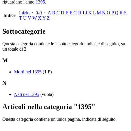
riguardano l'anno
1395
.
Inizio
·
0-9
·
A
B
C
D
E
F
G
H
I
J
K
L
M
N
O
P
Q
R
S
Indice
T
U
V
W
X
Y
Z
Sottocategorie
Questa categoria contiene le 2 sottocategorie indicate di seguito, su
un totale di 2.
M
Morti nel 1395
(1 P)
N
Nati nel 1395
(vuota)
Articoli nella categoria "1395"
Questa categoria contiene un'unica pagina, indicata di seguito.