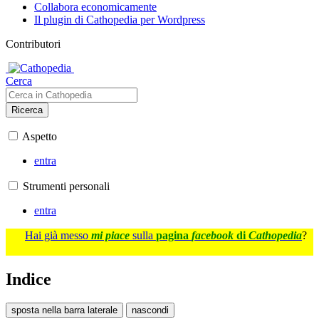
Collabora economicamente
Il plugin di Cathopedia per Wordpress
Contributori
Cerca
Ricerca
Aspetto
entra
Strumenti personali
entra
Hai già messo
mi piace
sulla
pagina
facebook
di
Cathopedia
?
Indice
sposta nella barra laterale
nascondi