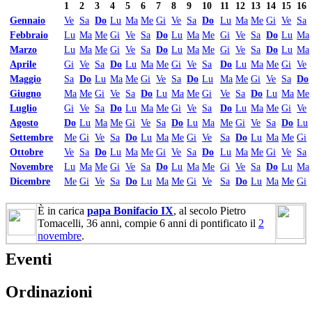
1
2
3
4
5
6
7
8
9
10
11
12
13
14
15
16
Gennaio
Ve
Sa
Do
Lu
Ma
Me
Gi
Ve
Sa
Do
Lu
Ma
Me
Gi
Ve
Sa
Febbraio
Lu
Ma
Me
Gi
Ve
Sa
Do
Lu
Ma
Me
Gi
Ve
Sa
Do
Lu
Ma
Marzo
Lu
Ma
Me
Gi
Ve
Sa
Do
Lu
Ma
Me
Gi
Ve
Sa
Do
Lu
Ma
Aprile
Gi
Ve
Sa
Do
Lu
Ma
Me
Gi
Ve
Sa
Do
Lu
Ma
Me
Gi
Ve
Maggio
Sa
Do
Lu
Ma
Me
Gi
Ve
Sa
Do
Lu
Ma
Me
Gi
Ve
Sa
Do
Giugno
Ma
Me
Gi
Ve
Sa
Do
Lu
Ma
Me
Gi
Ve
Sa
Do
Lu
Ma
Me
Luglio
Gi
Ve
Sa
Do
Lu
Ma
Me
Gi
Ve
Sa
Do
Lu
Ma
Me
Gi
Ve
Agosto
Do
Lu
Ma
Me
Gi
Ve
Sa
Do
Lu
Ma
Me
Gi
Ve
Sa
Do
Lu
Settembre
Me
Gi
Ve
Sa
Do
Lu
Ma
Me
Gi
Ve
Sa
Do
Lu
Ma
Me
Gi
Ottobre
Ve
Sa
Do
Lu
Ma
Me
Gi
Ve
Sa
Do
Lu
Ma
Me
Gi
Ve
Sa
Novembre
Lu
Ma
Me
Gi
Ve
Sa
Do
Lu
Ma
Me
Gi
Ve
Sa
Do
Lu
Ma
Dicembre
Me
Gi
Ve
Sa
Do
Lu
Ma
Me
Gi
Ve
Sa
Do
Lu
Ma
Me
Gi
È in carica
papa Bonifacio IX
, al secolo Pietro
Tomacelli, 36 anni, compie 6 anni di pontificato il
2
novembre
.
Eventi
Ordinazioni