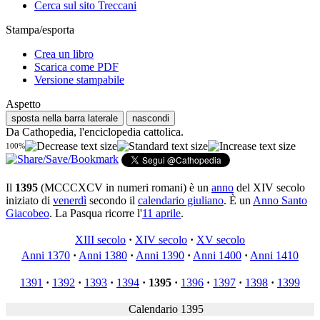
Cerca sul sito Treccani
Stampa/esporta
Crea un libro
Scarica come PDF
Versione stampabile
Aspetto
sposta nella barra laterale
nascondi
Da Cathopedia, l'enciclopedia cattolica.
100%
Il
1395
(MCCCXCV in numeri romani) è un
anno
del XIV secolo
iniziato di
venerdì
secondo il
calendario giuliano
. È un
Anno Santo
Giacobeo
. La Pasqua ricorre l'
11 aprile
.
XIII secolo
·
XIV secolo
·
XV secolo
Anni 1370
·
Anni 1380
·
Anni 1390
·
Anni 1400
·
Anni 1410
1391
·
1392
·
1393
·
1394
·
1395
·
1396
·
1397
·
1398
·
1399
Calendario 1395