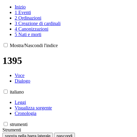
Inizio
1
Eventi
2
Ordinazioni
3
Creazione di cardinali
4
Canonizzazioni
5
Nati e morti
Mostra/Nascondi l'indice
1395
Voce
Dialogo
italiano
Leggi
Visualizza sorgente
Cronologia
strumenti
Strumenti
sposta nella barra laterale
nascondi