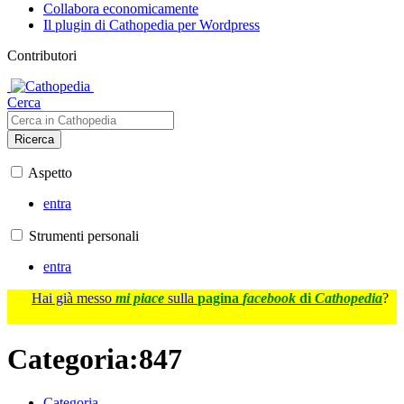
Collabora economicamente
Il plugin di Cathopedia per Wordpress
Contributori
Cerca
Ricerca
Aspetto
entra
Strumenti personali
entra
Hai già messo
mi piace
sulla
pagina
facebook
di
Cathopedia
?
Categoria
:
847
Categoria