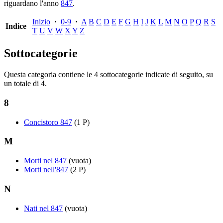
riguardano l'anno
847
.
Inizio
·
0-9
·
A
B
C
D
E
F
G
H
I
J
K
L
M
N
O
P
Q
R
S
Indice
T
U
V
W
X
Y
Z
Sottocategorie
Questa categoria contiene le 4 sottocategorie indicate di seguito, su
un totale di 4.
8
Concistoro 847
(1 P)
M
Morti nel 847
(vuota)
Morti nell'847
(2 P)
N
Nati nel 847
(vuota)