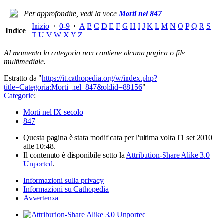
Per approfondire, vedi la voce
Morti nel 847
Inizio
·
0-9
·
A
B
C
D
E
F
G
H
I
J
K
L
M
N
O
P
Q
R
S
Indice
T
U
V
W
X
Y
Z
Al momento la categoria non contiene alcuna pagina o file
multimediale.
Estratto da "
https://it.cathopedia.org/w/index.php?
title=Categoria:Morti_nel_847&oldid=88156
"
Categorie
:
Morti nel IX secolo
847
Questa pagina è stata modificata per l'ultima volta l'1 set 2010
alle 10:48.
Il contenuto è disponibile sotto la
Attribution-Share Alike 3.0
Unported
.
Informazioni sulla privacy
Informazioni su Cathopedia
Avvertenza