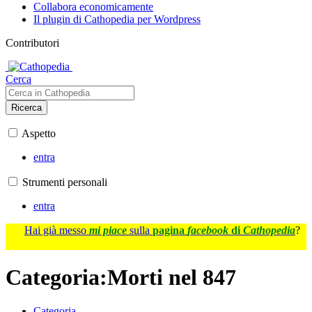
Collabora economicamente
Il plugin di Cathopedia per Wordpress
Contributori
Cerca
Ricerca
Aspetto
entra
Strumenti personali
entra
Hai già messo
mi piace
sulla
pagina
facebook
di
Cathopedia
?
Categoria
:
Morti nel 847
Categoria