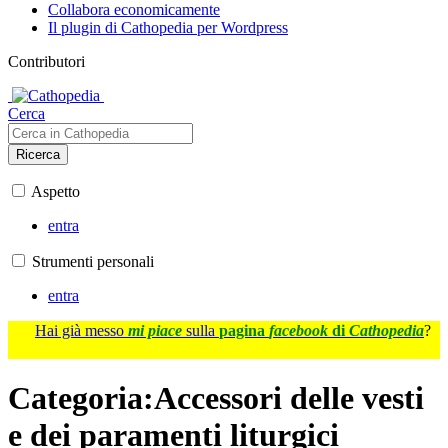
Collabora economicamente
Il plugin di Cathopedia per Wordpress
Contributori
Cerca
Ricerca
Aspetto
entra
Strumenti personali
entra
Hai già messo
mi piace
sulla
pagina
facebook
di
Cathopedia
?
Categoria
:
Accessori delle vesti
e dei paramenti liturgici