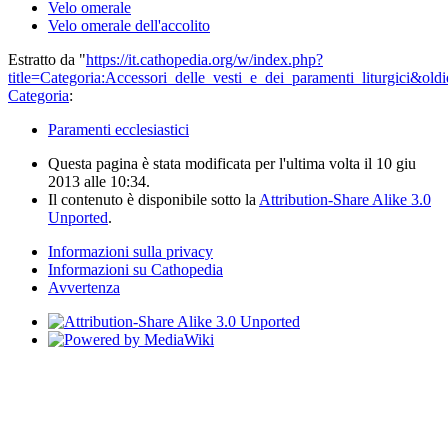
Velo omerale
Velo omerale dell'accolito
Estratto da "
https://it.cathopedia.org/w/index.php?
title=Categoria:Accessori_delle_vesti_e_dei_paramenti_liturgici&ol
Categoria
:
Paramenti ecclesiastici
Questa pagina è stata modificata per l'ultima volta il 10 giu
2013 alle 10:34.
Il contenuto è disponibile sotto la
Attribution-Share Alike 3.0
Unported
.
Informazioni sulla privacy
Informazioni su Cathopedia
Avvertenza