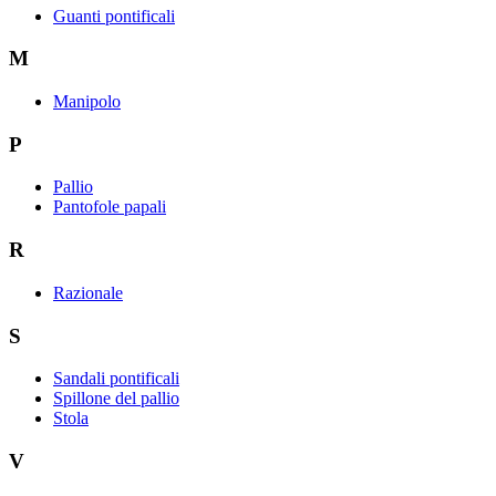
Guanti pontificali
M
Manipolo
P
Pallio
Pantofole papali
R
Razionale
S
Sandali pontificali
Spillone del pallio
Stola
V