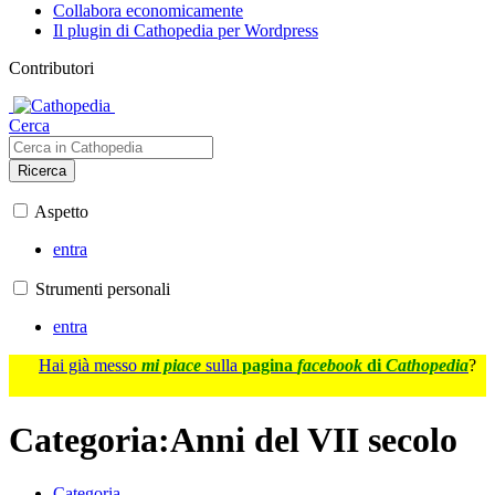
Collabora economicamente
Il plugin di Cathopedia per Wordpress
Contributori
Cerca
Ricerca
Aspetto
entra
Strumenti personali
entra
Hai già messo
mi piace
sulla
pagina
facebook
di
Cathopedia
?
Categoria
:
Anni del VII secolo
Categoria