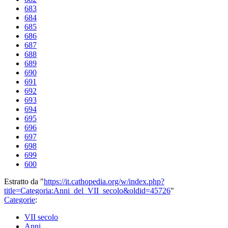
683
684
685
686
687
688
689
690
691
692
693
694
695
696
697
698
699
600
Estratto da "
https://it.cathopedia.org/w/index.php?
title=Categoria:Anni_del_VII_secolo&oldid=45726
"
Categorie
:
VII secolo
Anni