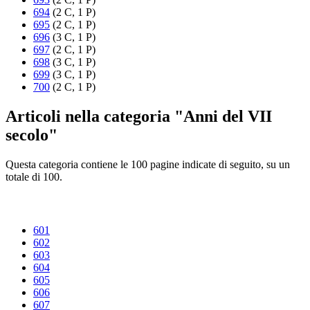
694
(2 C, 1 P)
695
(2 C, 1 P)
696
(3 C, 1 P)
697
(2 C, 1 P)
698
(3 C, 1 P)
699
(3 C, 1 P)
700
(2 C, 1 P)
Articoli nella categoria "Anni del VII
secolo"
Questa categoria contiene le 100 pagine indicate di seguito, su un
totale di 100.
601
602
603
604
605
606
607