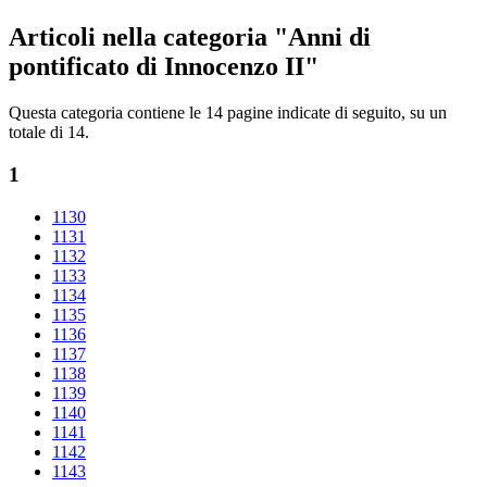
Articoli nella categoria "Anni di
pontificato di Innocenzo II"
Questa categoria contiene le 14 pagine indicate di seguito, su un
totale di 14.
1
1130
1131
1132
1133
1134
1135
1136
1137
1138
1139
1140
1141
1142
1143