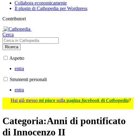
Collabora economicamente
Il plugin di Cathopedia per Wordpress
Contributori
Cerca
Ricerca
Aspetto
entra
Strumenti personali
entra
Hai già messo
mi piace
sulla
pagina
facebook
di
Cathopedia
?
Categoria
:
Anni di pontificato
di Innocenzo II