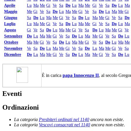
Aprile
Lu
Ma
Me
Gi
Ve
Sa
Do
Lu
Ma
Me
Gi
Ve
Sa
Do
Lu
Ma
Maggio
Me
Gi
Ve
Sa
Do
Lu
Ma
Me
Gi
Ve
Sa
Do
Lu
Ma
Me
Gi
Giugno
Sa
Do
Lu
Ma
Me
Gi
Ve
Sa
Do
Lu
Ma
Me
Gi
Ve
Sa
Do
Luglio
Lu
Ma
Me
Gi
Ve
Sa
Do
Lu
Ma
Me
Gi
Ve
Sa
Do
Lu
Ma
Agosto
Gi
Ve
Sa
Do
Lu
Ma
Me
Gi
Ve
Sa
Do
Lu
Ma
Me
Gi
Ve
Settembre
Do
Lu
Ma
Me
Gi
Ve
Sa
Do
Lu
Ma
Me
Gi
Ve
Sa
Do
Lu
Ottobre
Ma
Me
Gi
Ve
Sa
Do
Lu
Ma
Me
Gi
Ve
Sa
Do
Lu
Ma
Me
Novembre
Ve
Sa
Do
Lu
Ma
Me
Gi
Ve
Sa
Do
Lu
Ma
Me
Gi
Ve
Sa
Dicembre
Do
Lu
Ma
Me
Gi
Ve
Sa
Do
Lu
Ma
Me
Gi
Ve
Sa
Do
Lu
È in carica
papa Innocenzo II
, al secolo Grego
Eventi
Ordinazioni
La categoria
Presbiteri ordinati nel 1140
ancora non esiste
.
La categoria
Vescovi consacrati nel 1140
ancora non esiste
.