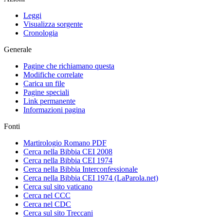
Leggi
Visualizza sorgente
Cronologia
Generale
Pagine che richiamano questa
Modifiche correlate
Carica un file
Pagine speciali
Link permanente
Informazioni pagina
Fonti
Martirologio Romano PDF
Cerca nella Bibbia CEI 2008
Cerca nella Bibbia CEI 1974
Cerca nella Bibbia Interconfessionale
Cerca nella Bibbia CEI 1974 (LaParola.net)
Cerca sul sito vaticano
Cerca nel CCC
Cerca nel CDC
Cerca sul sito Treccani