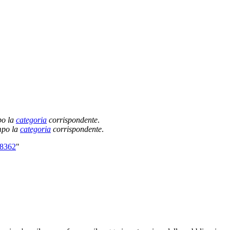
po la
categoria
corrispondente
.
empo la
categoria
corrispondente
.
68362
"