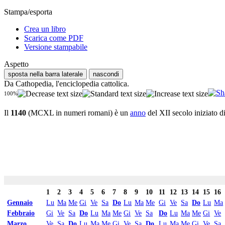
Stampa/esporta
Crea un libro
Scarica come PDF
Versione stampabile
Aspetto
sposta nella barra laterale
nascondi
Da Cathopedia, l'enciclopedia cattolica.
100%
Il
1140
(MCXL in numeri romani) è un
anno
del XII secolo iniziato d
1
2
3
4
5
6
7
8
9
10
11
12
13
14
15
16
Gennaio
Lu
Ma
Me
Gi
Ve
Sa
Do
Lu
Ma
Me
Gi
Ve
Sa
Do
Lu
Ma
Febbraio
Gi
Ve
Sa
Do
Lu
Ma
Me
Gi
Ve
Sa
Do
Lu
Ma
Me
Gi
Ve
Marzo
Ve
Sa
Do
Lu
Ma
Me
Gi
Ve
Sa
Do
Lu
Ma
Me
Gi
Ve
Sa