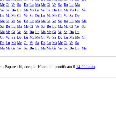
Me
Gi
Ve
Sa
Do
Lu
Ma
Me
Gi
Ve
Sa
Do
Lu
Ma
Ve
Sa
Do
Lu
Ma
Me
Gi
Ve
Sa
Do
Lu
Ma
Me
Gi
Ve
Lu
Ma
Me
Gi
Ve
Sa
Do
Lu
Ma
Me
Gi
Ve
Sa
Do
Me
Gi
Ve
Sa
Do
Lu
Ma
Me
Gi
Ve
Sa
Do
Lu
Ma
Me
Sa
Do
Lu
Ma
Me
Gi
Ve
Sa
Do
Lu
Ma
Me
Gi
Ve
Sa
Ma
Me
Gi
Ve
Sa
Do
Lu
Ma
Me
Gi
Ve
Sa
Do
Lu
Gi
Ve
Sa
Do
Lu
Ma
Me
Gi
Ve
Sa
Do
Lu
Ma
Me
Gi
Do
Lu
Ma
Me
Gi
Ve
Sa
Do
Lu
Ma
Me
Gi
Ve
Sa
Ma
Me
Gi
Ve
Sa
Do
Lu
Ma
Me
Gi
Ve
Sa
Do
Lu
Ma
rio Papareschi, compie 10 anni di pontificato il
14 febbraio
.