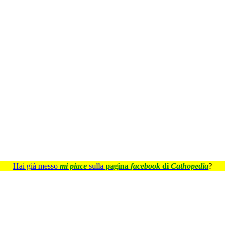
Hai già messo
mi piace
sulla
pagina
facebook
di
Cathopedia
?