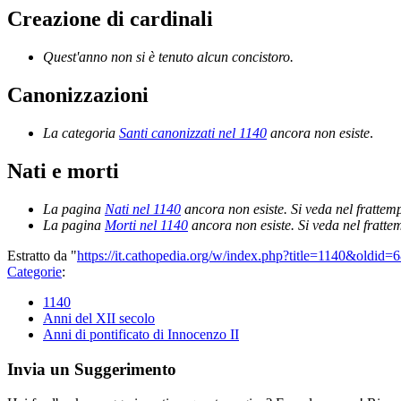
Creazione di cardinali
Quest'anno non si è tenuto alcun concistoro.
Canonizzazioni
La categoria
Santi canonizzati nel 1140
ancora non esiste
.
Nati e morti
La pagina
Nati nel 1140
ancora non esiste. Si veda nel frattem
La pagina
Morti nel 1140
ancora non esiste. Si veda nel fratt
Estratto da "
https://it.cathopedia.org/w/index.php?title=1140&oldid=
Categorie
:
1140
Anni del XII secolo
Anni di pontificato di Innocenzo II
Invia un Suggerimento