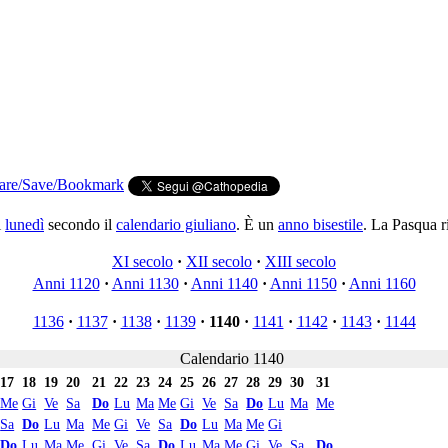
i
lunedì
secondo il
calendario giuliano
. È un
anno bisestile
. La Pasqua r
XI secolo
·
XII secolo
·
XIII secolo
Anni 1120
·
Anni 1130
·
Anni 1140
·
Anni 1150
·
Anni 1160
1136
·
1137
·
1138
·
1139
·
1140
·
1141
·
1142
·
1143
·
1144
Calendario 1140
17
18
19
20
21
22
23
24
25
26
27
28
29
30
31
Me
Gi
Ve
Sa
Do
Lu
Ma
Me
Gi
Ve
Sa
Do
Lu
Ma
Me
Sa
Do
Lu
Ma
Me
Gi
Ve
Sa
Do
Lu
Ma
Me
Gi
Do
Lu
Ma
Me
Gi
Ve
Sa
Do
Lu
Ma
Me
Gi
Ve
Sa
Do