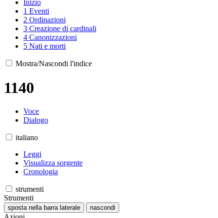
Inizio
1
Eventi
2
Ordinazioni
3
Creazione di cardinali
4
Canonizzazioni
5
Nati e morti
Mostra/Nascondi l'indice
1140
Voce
Dialogo
italiano
Leggi
Visualizza sorgente
Cronologia
strumenti
Strumenti
sposta nella barra laterale
nascondi
Azioni