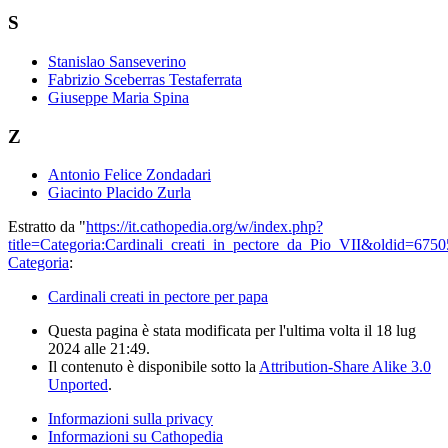
S
Stanislao Sanseverino
Fabrizio Sceberras Testaferrata
Giuseppe Maria Spina
Z
Antonio Felice Zondadari
Giacinto Placido Zurla
Estratto da "
https://it.cathopedia.org/w/index.php?
title=Categoria:Cardinali_creati_in_pectore_da_Pio_VII&oldid=675
Categoria
:
Cardinali creati in pectore per papa
Questa pagina è stata modificata per l'ultima volta il 18 lug
2024 alle 21:49.
Il contenuto è disponibile sotto la
Attribution-Share Alike 3.0
Unported
.
Informazioni sulla privacy
Informazioni su Cathopedia