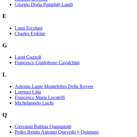
Giorgio Doria Pamphilj Landi
E
Luigi Ercolani
Charles Erskine
G
Luigi Gazzoli
Francesco Guidobono Cavalchini
L
Antonio Lante Montefeltro Della Rovere
Lorenzo Litta
Francesco Maria Locatelli
Michelangelo Luchi
Q
Giovanni Battista Quarantotti
Pedro Benito Antonio Quevedo y Quintano