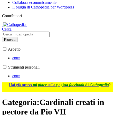
Collabora economicamente
Il plugin di Cathopedia per Wordpress
Contributori
Cerca
Ricerca
Aspetto
entra
Strumenti personali
entra
Hai già messo
mi piace
sulla
pagina
facebook
di
Cathopedia
?
Categoria
:
Cardinali creati in
pectore da Pio VII