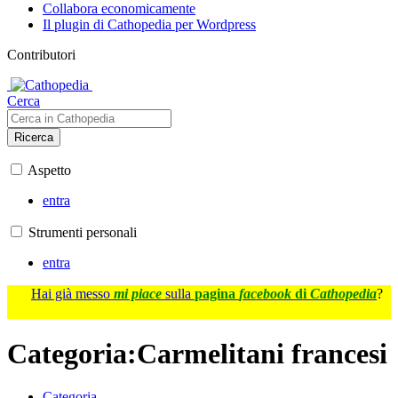
Collabora economicamente
Il plugin di Cathopedia per Wordpress
Contributori
Cerca
Ricerca
Aspetto
entra
Strumenti personali
entra
Hai già messo
mi piace
sulla
pagina
facebook
di
Cathopedia
?
Categoria
:
Carmelitani francesi
Categoria