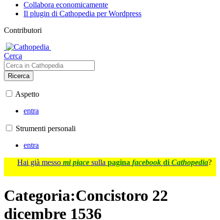
Collabora economicamente
Il plugin di Cathopedia per Wordpress
Contributori
Cerca
Ricerca
Aspetto
entra
Strumenti personali
entra
Hai già messo
mi piace
sulla
pagina
facebook
di
Cathopedia
?
Categoria
:
Concistoro 22
dicembre 1536