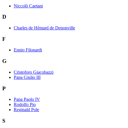
Niccolò Caetani
D
Charles de Hémard de Denonville
F
Ennio Filonardi
G
Cristoforo Giacobazzi
Papa Giulio III
P
Papa Paolo IV
Rodolfo Pio
Reginald Pole
S