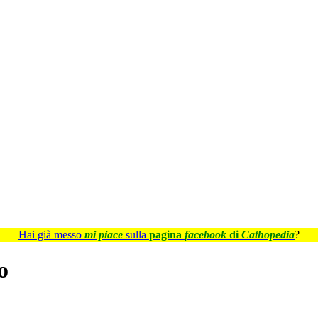
Hai già messo
mi piace
sulla
pagina
facebook
di
Cathopedia
?
o