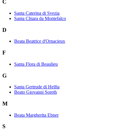
C
Santa Caterina di Svezia
Santa Chiara da Montefalco
D
Beata Beatrice d'Ornacieux
F
Santa Flora di Beaulieu
G
Santa Gertrude di Helfta
Beato Giovanni Soreth
M
Beata Margherita Ebner
S