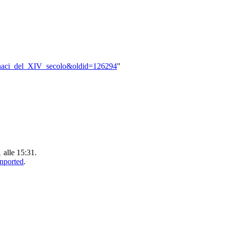
:Monaci_del_XIV_secolo&oldid=126294
"
1 alle 15:31.
Unported
.