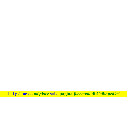
Hai già messo
mi piace
sulla
pagina
facebook
di
Cathopedia
?