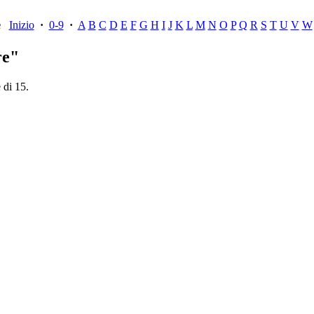
ce
Inizio
·
0-9
·
A
B
C
D
E
F
G
H
I
J
K
L
M
N
O
P
Q
R
S
T
U
V
W
re"
 di 15.