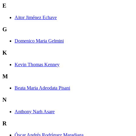
E
Aitor Jiménez Echave
G
Domenico Maria Gelmini
K
Kevin Thomas Kenney
M
Beata Maria Adeodata Pisani
N
Anthony Narh Asare
R
Óscar Andrés Rodríguez Maradiaga