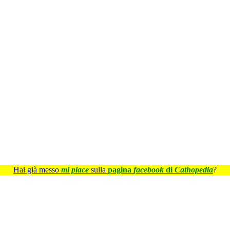
Hai già messo
mi piace
sulla
pagina
facebook
di
Cathopedia
?