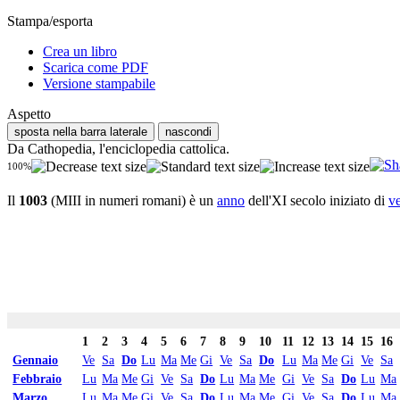
Stampa/esporta
Crea un libro
Scarica come PDF
Versione stampabile
Aspetto
sposta nella barra laterale
nascondi
Da Cathopedia, l'enciclopedia cattolica.
100%
Il
1003
(MIII in numeri romani) è un
anno
dell'XI secolo iniziato di
v
1
2
3
4
5
6
7
8
9
10
11
12
13
14
15
16
Gennaio
Ve
Sa
Do
Lu
Ma
Me
Gi
Ve
Sa
Do
Lu
Ma
Me
Gi
Ve
Sa
Febbraio
Lu
Ma
Me
Gi
Ve
Sa
Do
Lu
Ma
Me
Gi
Ve
Sa
Do
Lu
Ma
Marzo
Lu
Ma
Me
Gi
Ve
Sa
Do
Lu
Ma
Me
Gi
Ve
Sa
Do
Lu
Ma