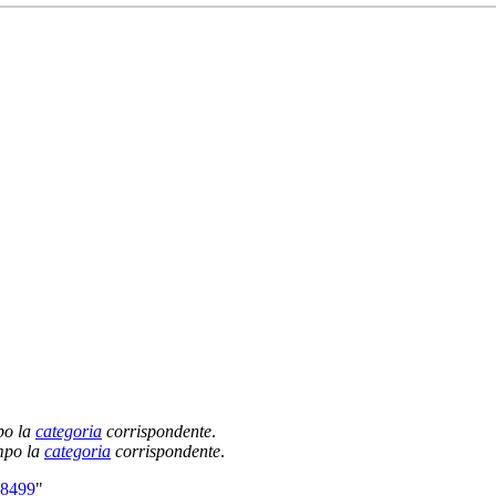
po la
categoria
corrispondente
.
empo la
categoria
corrispondente
.
68499
"