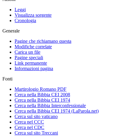
Leggi
Visualizza sorgente
Cronologia
Generale
Pagine che richiamano questa
Modifiche correlate
Carica un file
Pagine speciali
Link permanente
Informazioni pagina
Fonti
Martirologio Romano PDF
Cerca nella Bibbia CEI 2008
Cerca nella Bibbia CEI 1974
Cerca nella Bibbia Interconfessionale
Cerca nella Bibbia CEI 1974 (LaParola.net)
Cerca sul sito vaticano
Cerca nel CCC
Cerca nel CDC
Cerca sul sito Treccani