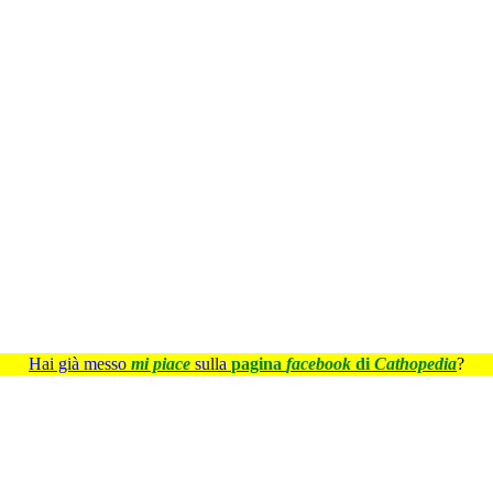
Hai già messo
mi piace
sulla
pagina
facebook
di
Cathopedia
?