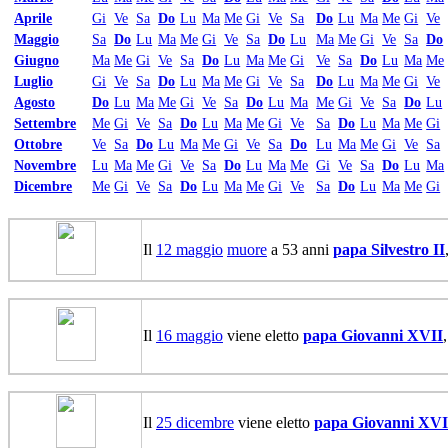
Aprile
Gi
Ve
Sa
Do
Lu
Ma
Me
Gi
Ve
Sa
Do
Lu
Ma
Me
Gi
Ve
Maggio
Sa
Do
Lu
Ma
Me
Gi
Ve
Sa
Do
Lu
Ma
Me
Gi
Ve
Sa
Do
Giugno
Ma
Me
Gi
Ve
Sa
Do
Lu
Ma
Me
Gi
Ve
Sa
Do
Lu
Ma
Me
Luglio
Gi
Ve
Sa
Do
Lu
Ma
Me
Gi
Ve
Sa
Do
Lu
Ma
Me
Gi
Ve
Agosto
Do
Lu
Ma
Me
Gi
Ve
Sa
Do
Lu
Ma
Me
Gi
Ve
Sa
Do
Lu
Settembre
Me
Gi
Ve
Sa
Do
Lu
Ma
Me
Gi
Ve
Sa
Do
Lu
Ma
Me
Gi
Ottobre
Ve
Sa
Do
Lu
Ma
Me
Gi
Ve
Sa
Do
Lu
Ma
Me
Gi
Ve
Sa
Novembre
Lu
Ma
Me
Gi
Ve
Sa
Do
Lu
Ma
Me
Gi
Ve
Sa
Do
Lu
Ma
Dicembre
Me
Gi
Ve
Sa
Do
Lu
Ma
Me
Gi
Ve
Sa
Do
Lu
Ma
Me
Gi
Il
12 maggio
muore
a 53 anni
papa Silvestro II
Il
16 maggio
viene eletto
papa Giovanni XVII
Il
25 dicembre
viene eletto
papa Giovanni XVI