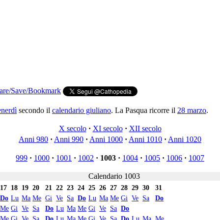
enerdì
secondo il
calendario giuliano
. La Pasqua ricorre il
28 marzo
.
X secolo
·
XI secolo
·
XII secolo
Anni 980
·
Anni 990
·
Anni 1000
·
Anni 1010
·
Anni 1020
999
·
1000
·
1001
·
1002
·
1003
·
1004
·
1005
·
1006
·
1007
Calendario 1003
17
18
19
20
21
22
23
24
25
26
27
28
29
30
31
Do
Lu
Ma
Me
Gi
Ve
Sa
Do
Lu
Ma
Me
Gi
Ve
Sa
Do
Me
Gi
Ve
Sa
Do
Lu
Ma
Me
Gi
Ve
Sa
Do
Me
Gi
Ve
Sa
Do
Lu
Ma
Me
Gi
Ve
Sa
Do
Lu
Ma
Me