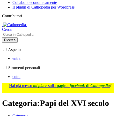
Collabora economicamente
Il plugin di Cathopedia per Wordpress
Contributori
Cerca
Ricerca
Aspetto
entra
Strumenti personali
entra
Hai già messo
mi piace
sulla
pagina
facebook
di
Cathopedia
?
Categoria
:
Papi del XVI secolo
Categoria