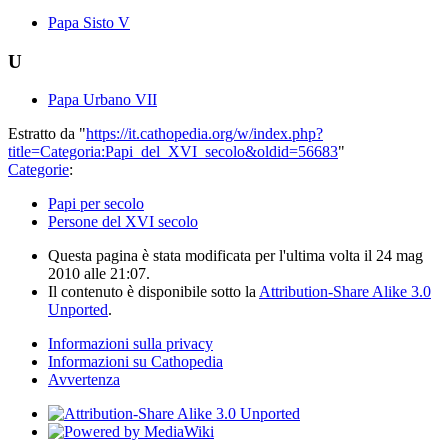
Papa Sisto V
U
Papa Urbano VII
Estratto da "
https://it.cathopedia.org/w/index.php?
title=Categoria:Papi_del_XVI_secolo&oldid=56683
"
Categorie
:
Papi per secolo
Persone del XVI secolo
Questa pagina è stata modificata per l'ultima volta il 24 mag
2010 alle 21:07.
Il contenuto è disponibile sotto la
Attribution-Share Alike 3.0
Unported
.
Informazioni sulla privacy
Informazioni su Cathopedia
Avvertenza