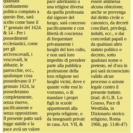
qualsiasi
pace aderiranno a
essere ammessa
cambiamento
una religioe diversa
alcuna obiezione,
politico compiuto a
da quella professata
anche se provenga
questo fine, sarà
dal signore del
dal diritto civile o
scelto come base il
luogo, sarà concesso
canonico, da decreti
1º gennaio del 1624.
pacificamente e con
conciliari, privilegi,
& 14 - Per i
libertà di coscienza
indulti, ecc., o dai
possedimenti
di frequentare
concordati papali o
ecclesiastici, come
privatamente i
da qualsiasi altro
per gli
luoghi del loro culto,
statuto politico o
arcivescovadi, i
e non sarà loro
decreto, sotto
vescovadi, le
impedito di prendere
qualsiasi nome o
abbazie, le
parte alla pubblica
pretesto, né d'ora in
parrocchie, ecc.,
professione della
poi sarà riconosciuto
qualunque cosa
loro religione nei
valido alcun
possedevano il 1º
luoghi vicini, dove e
processo o azione
gennaio 1624, la
quante volte essi lo
legale contro il
possederanno
vorranno, o di
presente trattato.
completamente,
mandare i propri
(trad. di G.B. Lo
senza riserve,
figli in scuole
Grasso, Pace di
pacificamente e
appartenenti alla
Westfalia, in
senza opposizione.
propria religione, o
Dizionario storico
Il presente patto sarà
da insegnanti privati
religioso, Roma
legge stabile e la
in casa. Art. VII, &
1966, pp. 1146-47)
pace avrà un valore