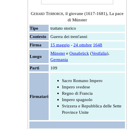
Gerard Terborch
, il giovane (1617-1681), La pace
di Münster
Tipo
trattato storico
Contesto
Guerra dei trent'anni
Firma
15 maggio
-
24 ottobre
1648
Münster
e
Osnabrück
(
Vestfalia
),
Luogo
Germania
Parti
109
Sacro Romano Impero
Impero svedese
Regno di Francia
Firmatari
Impero spagnolo
Svizzera e Repubblica delle Sette
Province Unite