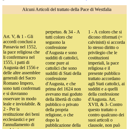
Alcuni Articoli del trattato della Pace di Westfalia
perpetuo. & 34 - A
1 - A coloro che si
Art. V, & 1 - Gli
tutti coloro che
dicono riformati (=
accordi conclusi a
seguono la
calvinisti) si accorda
Passavia nel 1552,
confessione
lo stesso diritto o
la pace religiosa che
d'Augusta e sono
privilegio che le
li confermava nel
sudditi di cattolici,
costituzioni
1555, i patti di
come pure ai
imperiali, la pace
Augusta del 1556 e
cattolici che sono
religiosa e il
delle altre assemblee
sudditi di Stati della
presente pubblico
generali del Sacro
confessione
trattato accordano
Romano Impero,
d'Augusta, e che
agli Stati cattolici, ai
sono tutti confermati
prima del 1624 non
sudditi e a quelli
e si dovranno
avevano mai goduto
della confessione
osservare in modo
della libertà di culto
d'Augusta. Art.
leale e inviolabile. &
pubblico o privato
XVII, & 3- Contro
2 - Per la
della propria
questo trattato o
restituzione dei beni
religione, o che
contro qualcuno dei
ecclesiastici e per
dopo la
suoi articoli o
l'annullamento di
pubblicazione della
clausole, non può