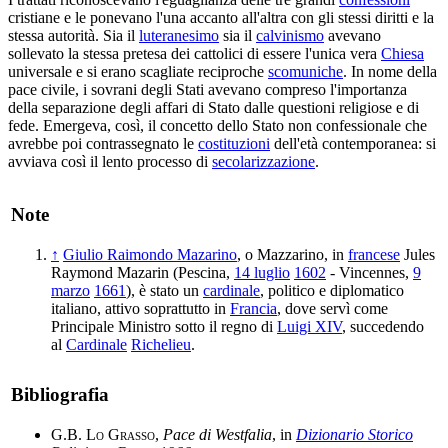
cristiane e le ponevano l'una accanto all'altra con gli stessi diritti e la
stessa autorità. Sia il
luteranesimo
sia il
calvinismo
avevano
sollevato la stessa pretesa dei cattolici di essere l'unica vera
Chiesa
universale e si erano scagliate reciproche
scomuniche
. In nome della
pace civile, i sovrani degli Stati avevano compreso l'importanza
della separazione degli affari di Stato dalle questioni religiose e di
fede. Emergeva, così, il concetto dello Stato non confessionale che
avrebbe poi contrassegnato le
costituzioni
dell'età contemporanea: si
avviava così il lento processo di
secolarizzazione
.
Note
↑
Giulio Raimondo Mazarino
, o Mazzarino, in
francese
Jules
Raymond Mazarin (Pescina,
14 luglio
1602
- Vincennes,
9
marzo
1661
), è stato un
cardinale
, politico e diplomatico
italiano, attivo soprattutto in
Francia
, dove servì come
Principale Ministro sotto il regno di
Luigi XIV
, succedendo
al
Cardinale
Richelieu
.
Bibliografia
G.B. Lo Grasso
,
Pace di Westfalia
, in
Dizionario Storico