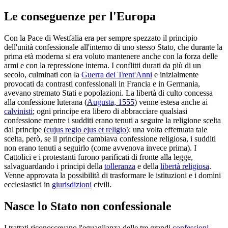
Le conseguenze per l'Europa
Con la Pace di Westfalia era per sempre spezzato il principio
dell'unità confessionale all'interno di uno stesso Stato, che durante la
prima età moderna si era voluto mantenere anche con la forza delle
armi e con la repressione interna. I conflitti durati da più di un
secolo, culminati con la
Guerra dei Trent'Anni
e inizialmente
provocati da contrasti confessionali in Francia e in Germania,
avevano stremato Stati e popolazioni. La libertà di culto concessa
alla confessione luterana (
Augusta, 1555
) venne estesa anche ai
calvinisti
; ogni principe era libero di abbracciare qualsiasi
confessione mentre i sudditi erano tenuti a seguire la religione scelta
dal principe (
cujus regio ejus et religio
): una volta effettuata tale
scelta, però, se il principe cambiava confessione religiosa, i sudditi
non erano tenuti a seguirlo (come avvenova invece prima). I
Cattolici e i protestanti furono parificati di fronte alla legge,
salvaguardando i principi della
tolleranza
e della
libertà religiosa
.
Venne approvata la possibilità di trasformare le istituzioni e i domini
ecclesiastici in
giurisdizioni
civili.
Nasce lo Stato non confessionale
I trattati riconoscevano l'eguaglianza delle tre grandi
confessioni