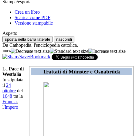
Stampa/esporta
Crea un libro
Scarica come PDF
Versione stampabile
Aspetto
sposta nella barra laterale
nascondi
Da Cathopedia, l'enciclopedia cattolica.
100%
La
Pace di
Trattati di Münster e Osnabrück
Westfalia
fu stipulata
il
24
ottobre
del
1648
tra la
Francia
,
l'
Impero