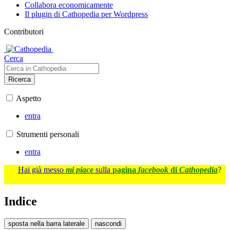
Collabora economicamente
Il plugin di Cathopedia per Wordpress
Contributori
Cerca
Ricerca
Aspetto
entra
Strumenti personali
entra
Hai già messo
mi piace
sulla
pagina
facebook
di
Cathopedia
?
Indice
sposta nella barra laterale
nascondi