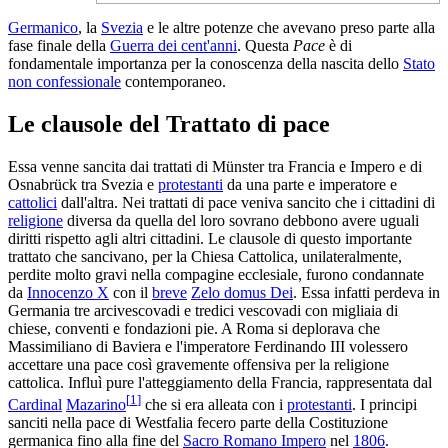
Germanico
, la
Svezia
e le altre potenze che avevano preso parte alla
fase finale della
Guerra dei cent'anni
. Questa
Pace
è di
fondamentale importanza per la conoscenza della nascita dello
Stato
non confessionale
contemporaneo.
Le clausole del Trattato di pace
Essa venne sancita dai trattati di Münster tra Francia e Impero e di
Osnabrück tra Svezia e
protestanti
da una parte e imperatore e
cattolici
dall'altra. Nei trattati di pace veniva sancito che i cittadini di
religione
diversa da quella del loro sovrano debbono avere uguali
diritti rispetto agli altri cittadini. Le clausole di questo importante
trattato che sancivano, per la Chiesa Cattolica, unilateralmente,
perdite molto gravi nella compagine ecclesiale, furono condannate
da
Innocenzo X
con il
breve
Zelo domus Dei
. Essa infatti perdeva in
Germania tre arcivescovadi e tredici vescovadi con migliaia di
chiese, conventi e fondazioni pie. A Roma si deplorava che
Massimiliano di Baviera e l'imperatore Ferdinando III volessero
accettare una pace così gravemente offensiva per la religione
cattolica. Influì pure l'atteggiamento della Francia, rappresentata dal
[
1
]
Cardinal
Mazarino
che si era alleata con i
protestanti
. I principi
sanciti nella pace di Westfalia fecero parte della Costituzione
germanica fino alla fine del
Sacro Romano Impero
nel
1806
.