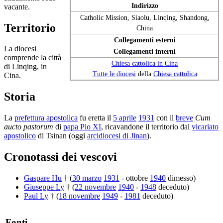
Indirizzo
vacante.
Catholic Mission, Siaolu, Linqing, Shandong,
Territorio
China
Collegamenti esterni
La diocesi
Collegamenti interni
comprende la città
Chiesa cattolica in Cina
di Linqing, in
Tutte le diocesi
della
Chiesa cattolica
Cina.
Storia
La
prefettura apostolica
fu eretta il
5 aprile
1931
con il
breve
Cum
aucto pastorum
di
papa Pio XI
, ricavandone il territorio dal
vicariato
apostolico
di Tsinan (oggi
arcidiocesi di Jinan
).
Cronotassi dei vescovi
Gaspare Hu
† (
30 marzo
1931
- ottobre
1940
dimesso)
Giuseppe Ly
† (
22 novembre
1940
-
1948
deceduto)
Paul Ly
† (
18 novembre
1949
-
1981
deceduto)
Fonti