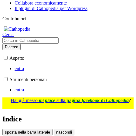
Collabora economicamente
Il plugin di Cathopedia per Wordpress
Contributori
Cerca
Ricerca
Aspetto
entra
Strumenti personali
entra
Hai già messo
mi piace
sulla
pagina
facebook
di
Cathopedia
?
Indice
sposta nella barra laterale
nascondi