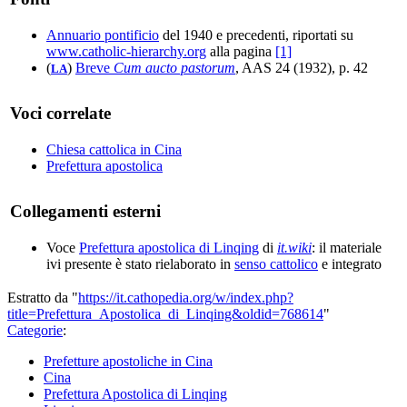
Annuario pontificio
del 1940 e precedenti, riportati su
www.catholic-hierarchy.org
alla pagina
[1]
(
)
Breve
Cum aucto pastorum
, AAS 24 (1932), p. 42
LA
Voci correlate
Chiesa cattolica in Cina
Prefettura apostolica
Collegamenti esterni
Voce
Prefettura apostolica di Linqing
di
it.wiki
: il materiale
ivi presente è stato rielaborato in
senso cattolico
e integrato
Estratto da "
https://it.cathopedia.org/w/index.php?
title=Prefettura_Apostolica_di_Linqing&oldid=768614
"
Categorie
:
Prefetture apostoliche in Cina
Cina
Prefettura Apostolica di Linqing