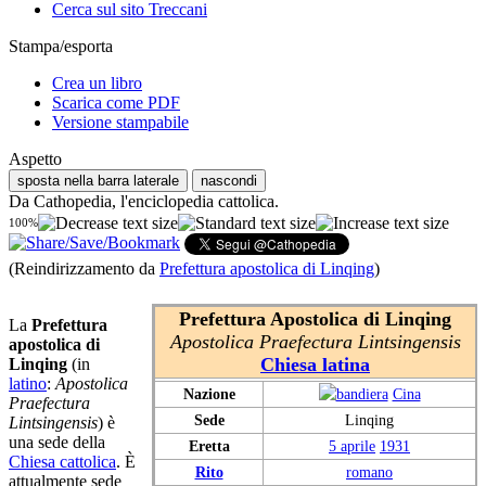
Cerca sul sito Treccani
Stampa/esporta
Crea un libro
Scarica come PDF
Versione stampabile
Aspetto
sposta nella barra laterale
nascondi
Da Cathopedia, l'enciclopedia cattolica.
100%
(Reindirizzamento da
Prefettura apostolica di Linqing
)
Prefettura Apostolica di Linqing
La
Prefettura
Apostolica Praefectura Lintsingensis
apostolica di
Chiesa latina
Linqing
(in
latino
:
Apostolica
Nazione
Cina
Praefectura
Sede
Linqing
Lintsingensis
) è
una sede della
Eretta
5 aprile
1931
Chiesa cattolica
. È
Rito
romano
attualmente sede