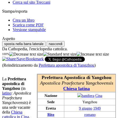
Cerca sul sito Treccani
Stampa/esporta
Crea un libro
Scarica come PDF
Versione stampabile
Aspetto
sposta nella barra laterale
nascondi
Da Cathopedia, l'enciclopedia cattolica.
100%
(Reindirizzamento da
Prefettura apostolica di Yangzhou
)
Prefettura Apostolica di Yangzhou
La
Prefettura
Apostolica Praefectura Yangchovensis
apostolica di
Chiesa latina
Yangzhou
(in
latino
:
Apostolica
Nazione
Cina
Praefectura
Sede
Yangzhou
Yangchovensis
) è
una sede vacante
Eretta
9 giugno
1949
della
Chiesa
Rito
romano
cattolica in Cina
.