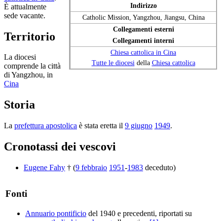
Indirizzo
È attualmente
sede vacante.
Catholic Mission, Yangzhou, Jiangsu, China
Collegamenti esterni
Territorio
Collegamenti interni
Chiesa cattolica in Cina
La diocesi
Tutte le diocesi
della
Chiesa cattolica
comprende la città
di Yangzhou, in
Cina
Storia
La
prefettura apostolica
è stata eretta il
9 giugno
1949
.
Cronotassi dei vescovi
Eugene Fahy
† (
9 febbraio
1951
-
1983
deceduto)
Fonti
Annuario pontificio
del 1940 e precedenti, riportati su