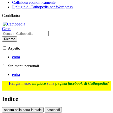
Collabora economicamente
Il plugin di Cathopedia per Wordpress
Contributori
Cerca
Ricerca
Aspetto
entra
Strumenti personali
entra
Hai già messo
mi piace
sulla
pagina
facebook
di
Cathopedia
?
Indice
sposta nella barra laterale
nascondi