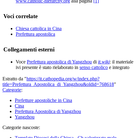
www.catholic-hierarchy.org
alla pagina
[1]
Voci correlate
Chiesa cattolica in Cina
Prefettura apostolica
Collegamenti esterni
Voce
Prefettura apostolica di Yangzhou
di
it.wiki
: il materiale
ivi presente è stato rielaborato in
senso cattolico
e integrato
Estratto da "
https://it.cathopedia.org/w/index.php?
title=Prefettura_Apostolica_di_Yangzhou&oldid=768618
"
Categorie
:
Prefetture apostoliche in Cina
Cina
Prefettura Apostolica di Yangzhou
Yangzhou
Categorie nascoste:
Template Diocesi della Chiesa - Ch valorizzato male