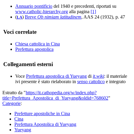
Annuario pontificio
del 1940 e precedenti, riportati su
www.catholic-hierarchy.org
alla pagina
[1]
(
)
Breve
Ob nimiam latitudinem
, AAS 24 (1932), p. 47
LA
Voci correlate
Chiesa cattolica in Cina
Prefettura apostolica
Collegamenti esterni
Voce
Prefettura apostolica di Yueyang
di
it.wiki
: il materiale
ivi presente è stato rielaborato in
senso cattolico
e integrato
Estratto da "
https://it.cathopedia.org/w/index.php?
title=Prefettura_Apostolica_di_Yueyang&oldid=768602
"
Categorie
:
Prefetture apostoliche in Cina
Cina
Prefettura Apostolica di Yueyang
Yueyang