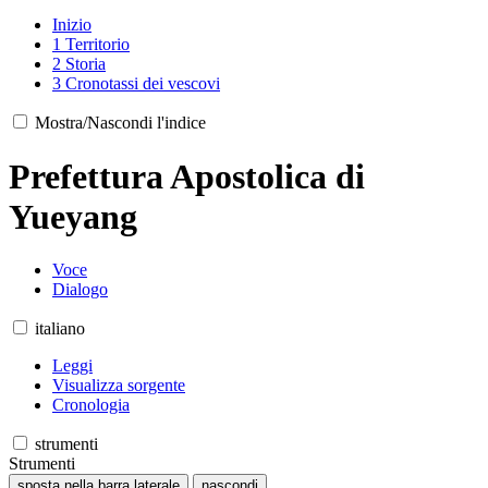
Inizio
1
Territorio
2
Storia
3
Cronotassi dei vescovi
Mostra/Nascondi l'indice
Prefettura Apostolica di
Yueyang
Voce
Dialogo
italiano
Leggi
Visualizza sorgente
Cronologia
strumenti
Strumenti
sposta nella barra laterale
nascondi