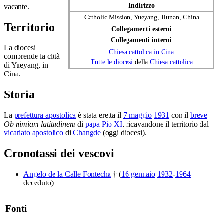
Indirizzo
vacante.
Catholic Mission, Yueyang, Hunan, China
Territorio
Collegamenti esterni
Collegamenti interni
La diocesi
Chiesa cattolica in Cina
comprende la città
Tutte le diocesi
della
Chiesa cattolica
di Yueyang, in
Cina.
Storia
La
prefettura apostolica
è stata eretta il
7 maggio
1931
con il
breve
Ob nimiam latitudinem
di
papa Pio XI
, ricavandone il territorio dal
vicariato apostolico
di
Changde
(oggi diocesi).
Cronotassi dei vescovi
Angelo de la Calle Fontecha
† (
16 gennaio
1932
-
1964
deceduto)
Fonti