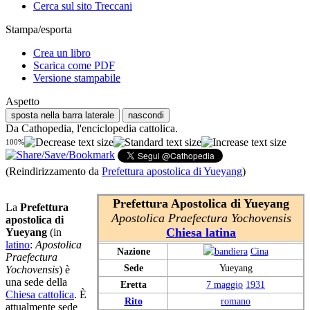
Cerca sul sito Treccani
Stampa/esporta
Crea un libro
Scarica come PDF
Versione stampabile
Aspetto
sposta nella barra laterale
nascondi
Da Cathopedia, l'enciclopedia cattolica.
100%
(Reindirizzamento da
Prefettura apostolica di Yueyang
)
Prefettura Apostolica di Yueyang
La
Prefettura
Apostolica Praefectura Yochovensis
apostolica di
Chiesa latina
Yueyang
(in
latino
:
Apostolica
Nazione
Cina
Praefectura
Sede
Yueyang
Yochovensis
) è
una sede della
Eretta
7 maggio
1931
Chiesa cattolica
. È
Rito
romano
attualmente sede