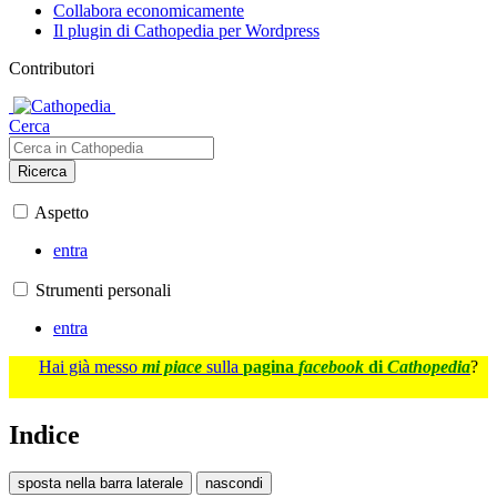
Collabora economicamente
Il plugin di Cathopedia per Wordpress
Contributori
Cerca
Ricerca
Aspetto
entra
Strumenti personali
entra
Hai già messo
mi piace
sulla
pagina
facebook
di
Cathopedia
?
Indice
sposta nella barra laterale
nascondi