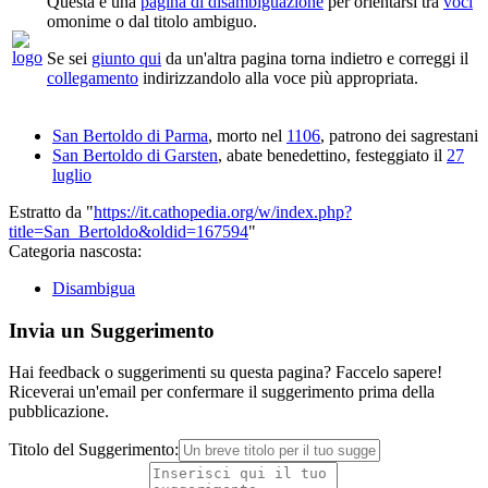
Questa è una
pagina di disambiguazione
per orientarsi tra
voci
omonime o dal titolo ambiguo.
Se sei
giunto qui
da un'altra pagina torna indietro e correggi il
collegamento
indirizzandolo alla voce più appropriata.
San Bertoldo di Parma
, morto nel
1106
, patrono dei sagrestani
San Bertoldo di Garsten
, abate benedettino, festeggiato il
27
luglio
Estratto da "
https://it.cathopedia.org/w/index.php?
title=San_Bertoldo&oldid=167594
"
Categoria nascosta:
Disambigua
Invia un Suggerimento
Hai feedback o suggerimenti su questa pagina? Faccelo sapere!
Riceverai un'email per confermare il suggerimento prima della
pubblicazione.
Titolo del Suggerimento: