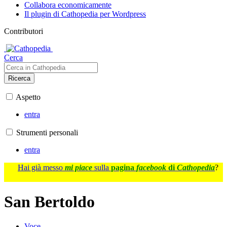
Collabora economicamente
Il plugin di Cathopedia per Wordpress
Contributori
Cerca
Ricerca
Aspetto
entra
Strumenti personali
entra
Hai già messo
mi piace
sulla
pagina
facebook
di
Cathopedia
?
San Bertoldo
Voce