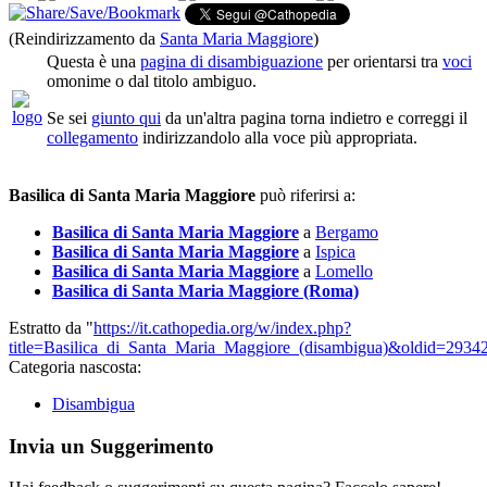
(Reindirizzamento da
Santa Maria Maggiore
)
Questa è una
pagina di disambiguazione
per orientarsi tra
voci
omonime o dal titolo ambiguo.
Se sei
giunto qui
da un'altra pagina torna indietro e correggi il
collegamento
indirizzandolo alla voce più appropriata.
Basilica di Santa Maria Maggiore
può riferirsi a:
Basilica di Santa Maria Maggiore
a
Bergamo
Basilica di Santa Maria Maggiore
a
Ispica
Basilica di Santa Maria Maggiore
a
Lomello
Basilica di Santa Maria Maggiore (Roma)
Estratto da "
https://it.cathopedia.org/w/index.php?
title=Basilica_di_Santa_Maria_Maggiore_(disambigua)&oldid=2934
Categoria nascosta:
Disambigua
Invia un Suggerimento