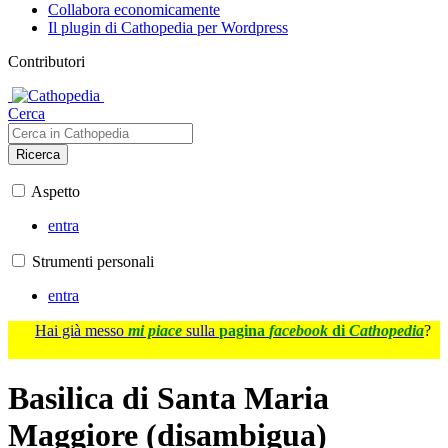
Collabora economicamente
Il plugin di Cathopedia per Wordpress
Contributori
Cerca
Ricerca
Aspetto
entra
Strumenti personali
entra
Hai già messo
mi piace
sulla
pagina
facebook
di
Cathopedia
?
Basilica di Santa Maria
Maggiore (disambigua)