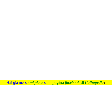
Hai già messo
mi piace
sulla
pagina
facebook
di
Cathopedia
?