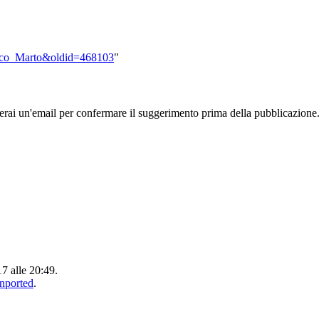
cisco_Marto&oldid=468103
"
rai un'email per confermare il suggerimento prima della pubblicazione
17 alle 20:49.
Unported
.