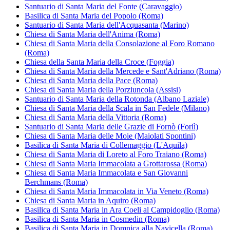
Santuario di Santa Maria del Fonte (Caravaggio)
Basilica di Santa Maria del Popolo (Roma)
Santuario di Santa Maria dell'Acquasanta (Marino)
Chiesa di Santa Maria dell'Anima (Roma)
Chiesa di Santa Maria della Consolazione al Foro Romano
(Roma)
Chiesa della Santa Maria della Croce (Foggia)
Chiesa di Santa Maria della Mercede e Sant'Adriano (Roma)
Chiesa di Santa Maria della Pace (Roma)
Chiesa di Santa Maria della Porziuncola (Assisi)
Santuario di Santa Maria della Rotonda (Albano Laziale)
Chiesa di Santa Maria della Scala in San Fedele (Milano)
Chiesa di Santa Maria della Vittoria (Roma)
Santuario di Santa Maria delle Grazie di Fornò (Forlì)
Chiesa di Santa Maria delle Moie (Maiolati Spontini)
Basilica di Santa Maria di Collemaggio (L'Aquila)
Chiesa di Santa Maria di Loreto al Foro Traiano (Roma)
Chiesa di Santa Maria Immacolata a Grottarossa (Roma)
Chiesa di Santa Maria Immacolata e San Giovanni
Berchmans (Roma)
Chiesa di Santa Maria Immacolata in Via Veneto (Roma)
Chiesa di Santa Maria in Aquiro (Roma)
Basilica di Santa Maria in Ara Coeli al Campidoglio (Roma)
Basilica di Santa Maria in Cosmedin (Roma)
Basilica di Santa Maria in Domnica alla Navicella (Roma)