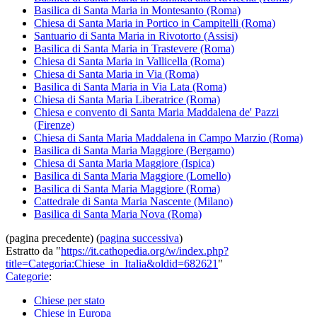
Basilica di Santa Maria in Montesanto (Roma)
Chiesa di Santa Maria in Portico in Campitelli (Roma)
Santuario di Santa Maria in Rivotorto (Assisi)
Basilica di Santa Maria in Trastevere (Roma)
Chiesa di Santa Maria in Vallicella (Roma)
Chiesa di Santa Maria in Via (Roma)
Basilica di Santa Maria in Via Lata (Roma)
Chiesa di Santa Maria Liberatrice (Roma)
Chiesa e convento di Santa Maria Maddalena de' Pazzi
(Firenze)
Chiesa di Santa Maria Maddalena in Campo Marzio (Roma)
Basilica di Santa Maria Maggiore (Bergamo)
Chiesa di Santa Maria Maggiore (Ispica)
Basilica di Santa Maria Maggiore (Lomello)
Basilica di Santa Maria Maggiore (Roma)
Cattedrale di Santa Maria Nascente (Milano)
Basilica di Santa Maria Nova (Roma)
(pagina precedente) (
pagina successiva
)
Estratto da "
https://it.cathopedia.org/w/index.php?
title=Categoria:Chiese_in_Italia&oldid=682621
"
Categorie
:
Chiese per stato
Chiese in Europa