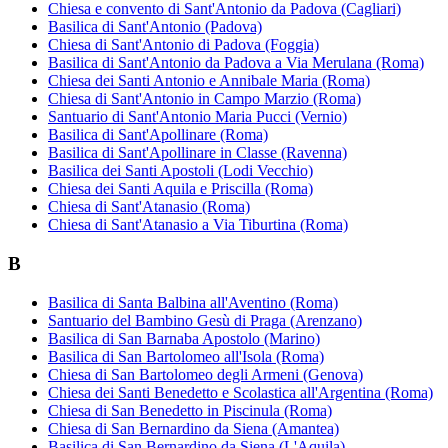
Chiesa e convento di Sant'Antonio da Padova (Cagliari)
Basilica di Sant'Antonio (Padova)
Chiesa di Sant'Antonio di Padova (Foggia)
Basilica di Sant'Antonio da Padova a Via Merulana (Roma)
Chiesa dei Santi Antonio e Annibale Maria (Roma)
Chiesa di Sant'Antonio in Campo Marzio (Roma)
Santuario di Sant'Antonio Maria Pucci (Vernio)
Basilica di Sant'Apollinare (Roma)
Basilica di Sant'Apollinare in Classe (Ravenna)
Basilica dei Santi Apostoli (Lodi Vecchio)
Chiesa dei Santi Aquila e Priscilla (Roma)
Chiesa di Sant'Atanasio (Roma)
Chiesa di Sant'Atanasio a Via Tiburtina (Roma)
B
Basilica di Santa Balbina all'Aventino (Roma)
Santuario del Bambino Gesù di Praga (Arenzano)
Basilica di San Barnaba Apostolo (Marino)
Basilica di San Bartolomeo all'Isola (Roma)
Chiesa di San Bartolomeo degli Armeni (Genova)
Chiesa dei Santi Benedetto e Scolastica all'Argentina (Roma)
Chiesa di San Benedetto in Piscinula (Roma)
Chiesa di San Bernardino da Siena (Amantea)
Basilica di San Bernardino da Siena (L'Aquila)