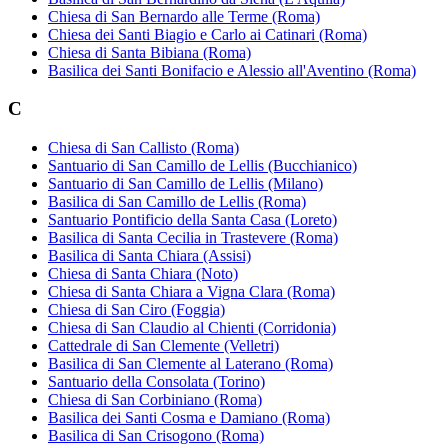
Chiesa di San Bernardo alle Terme (Roma)
Chiesa dei Santi Biagio e Carlo ai Catinari (Roma)
Chiesa di Santa Bibiana (Roma)
Basilica dei Santi Bonifacio e Alessio all'Aventino (Roma)
C
Chiesa di San Callisto (Roma)
Santuario di San Camillo de Lellis (Bucchianico)
Santuario di San Camillo de Lellis (Milano)
Basilica di San Camillo de Lellis (Roma)
Santuario Pontificio della Santa Casa (Loreto)
Basilica di Santa Cecilia in Trastevere (Roma)
Basilica di Santa Chiara (Assisi)
Chiesa di Santa Chiara (Noto)
Chiesa di Santa Chiara a Vigna Clara (Roma)
Chiesa di San Ciro (Foggia)
Chiesa di San Claudio al Chienti (Corridonia)
Cattedrale di San Clemente (Velletri)
Basilica di San Clemente al Laterano (Roma)
Santuario della Consolata (Torino)
Chiesa di San Corbiniano (Roma)
Basilica dei Santi Cosma e Damiano (Roma)
Basilica di San Crisogono (Roma)