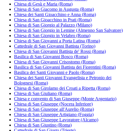
Chiesa di Gesù e Maria (Roma)
Chiesa di San Giacomo in Augusta (Roma)
Chiesa dei Santi Gioacchino e Anna (Roma)
Chiesa di San Gioacchino in Prati (Roma)
Chiesa di San Giorgio al Palazzo (Milano)
Chiesa di San Giorgio in Lemine (Almenno San Salvatore)
Chiesa di San Giorgio in Velabro (Roma)
Chiesa di San Giovanni a Porta Latina (Roma)
Cattedrale di San Giovanni Battista (Torino)
Chiesa di San Giovanni Battista de' Rossi (Roma)
Basilica di San Giovanni Bosco (Roma)
Chiesa di San Giovanni Crisostomo (Roma)
Basilica di San Giovanni Battista dei Fiorentini (Roma)
Basilica dei Santi Giovanni e Paolo (Roma)
Chiesa dei Santi Giovanni Evangelista e Petronio dei
Bolognesi (Roma)
Chiesa di San Girolamo dei Croati a Ripetta (Roma)
Chiesa di San Giuliano (Roma)
Chiesa e convento di San Giuseppe (Monte Argentario)
Chiesa di San Giuseppe (Nocera Inferiore)
Chiesa di San Giuseppe all'Aurelio (Roma)
Chiesa di San Giuseppe Artigiano (Foggia)
Chiesa di San Giuseppe Lavoratore (Alcamo)
Chiesa di San Giustino (Roma)
Cattedrale di San Giusto (Trieste)