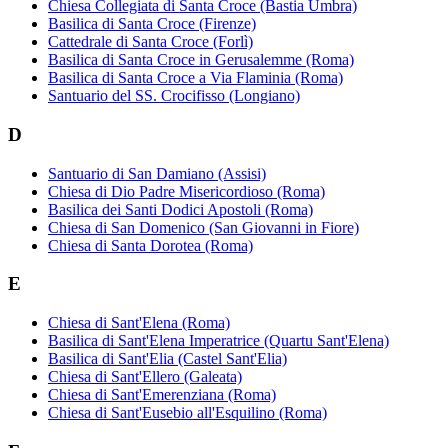
Chiesa Collegiata di Santa Croce (Bastia Umbra)
Basilica di Santa Croce (Firenze)
Cattedrale di Santa Croce (Forlì)
Basilica di Santa Croce in Gerusalemme (Roma)
Basilica di Santa Croce a Via Flaminia (Roma)
Santuario del SS. Crocifisso (Longiano)
D
Santuario di San Damiano (Assisi)
Chiesa di Dio Padre Misericordioso (Roma)
Basilica dei Santi Dodici Apostoli (Roma)
Chiesa di San Domenico (San Giovanni in Fiore)
Chiesa di Santa Dorotea (Roma)
E
Chiesa di Sant'Elena (Roma)
Basilica di Sant'Elena Imperatrice (Quartu Sant'Elena)
Basilica di Sant'Elia (Castel Sant'Elia)
Chiesa di Sant'Ellero (Galeata)
Chiesa di Sant'Emerenziana (Roma)
Chiesa di Sant'Eusebio all'Esquilino (Roma)