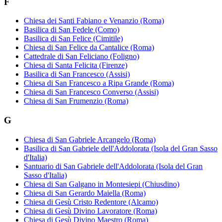
F
Chiesa dei Santi Fabiano e Venanzio (Roma)
Basilica di San Fedele (Como)
Basilica di San Felice (Cimitile)
Chiesa di San Felice da Cantalice (Roma)
Cattedrale di San Feliciano (Foligno)
Chiesa di Santa Felicita (Firenze)
Basilica di San Francesco (Assisi)
Chiesa di San Francesco a Ripa Grande (Roma)
Chiesa di San Francesco Converso (Assisi)
Chiesa di San Frumenzio (Roma)
G
Chiesa di San Gabriele Arcangelo (Roma)
Basilica di San Gabriele dell'Addolorata (Isola del Gran Sasso
d'Italia)
Santuario di San Gabriele dell'Addolorata (Isola del Gran
Sasso d'Italia)
Chiesa di San Galgano in Montesiepi (Chiusdino)
Chiesa di San Gerardo Maiella (Roma)
Chiesa di Gesù Cristo Redentore (Alcamo)
Chiesa di Gesù Divino Lavoratore (Roma)
Chiesa di Gesù Divino Maestro (Roma)