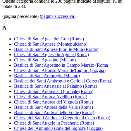
Questa categoria contiene le 200 pagine indicate di seguito, su un
totale di 283.
(pagina precedente) (
pagina successiva
)
A
Chiesa di Sant'Agata dei Goti (Roma)
Chiesa di Sant'Agnese (Montepulciano)
Basilica di Sant'Agnese fuori le Mura (Roma)
Chiesa di Sant'Agnese in Agone (Roma)
Chiesa di Sant'Agostino (Milano)
Basilica di Sant'Agostino in Campo Marzio (Roma)
Chiesa di Sant'Alfonso Maria de'Liguori (Foggia)
Basilica di Sant'Ambrogio (Milano)
Basilica dei Santi Ambrogio e Carlo al Corso (Roma)
Basilica di Sant'Anastasia al Palatino (Roma)
Chiesa di Sant'Andrea al Quirinale (Roma)
Chiesa di Sant'Andrea Avellino (Roma)
Chiesa di Sant'Andrea del Vignola (Roma)
Basilica di Sant'Andrea della Valle (Roma)
Basilica di Sant'Andrea delle Fratte (Roma)
Chiesa dei Santi Andrea e Gregorio al Celio (Roma)
Chiesa di Sant'Angelo in Pescheria (Roma)
Chiesa dell'Annunciazione del Signore (Foggia)