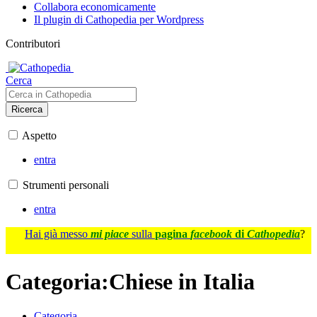
Collabora economicamente
Il plugin di Cathopedia per Wordpress
Contributori
Cerca
Ricerca
Aspetto
entra
Strumenti personali
entra
Hai già messo
mi piace
sulla
pagina
facebook
di
Cathopedia
?
Categoria
:
Chiese in Italia
Categoria