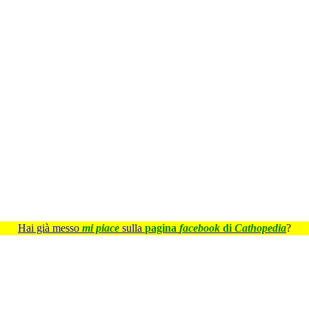
Hai già messo
mi piace
sulla
pagina
facebook
di
Cathopedia
?