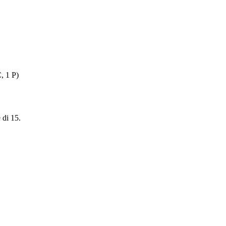
, 1 P)
 di 15.