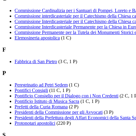
Commissione Cardinalizia per i Santuari di Pompei, Loreto e B
Commissione interdicasteriale per il Catechismo della Chiesa ca
Commissione Interdicasteriale per il Catechismo della Chiesa ca
Commissione Interdicasteriale Permanente per la Chiesa in Eur
Commissione Permanente per la Tutela dei Monumenti Storici ed
Elemosineria apostolica
(1 C)
F
Fabbrica di San Pietro
(3 C, 1 P)
P
Peregrinatio ad Petri Sedem
(1 C)
Pontifici Consigli
(11 C, 1 P)
Pontificio Consiglio per il Dialogo con i Non Credenti
(2 C, 1 
Pontificio Istituto di Musica Sacra
(1 C, 1 P)
Prefetti della Curia Romana
(2 P)
Presidenti della Commissione per gli Avvocati
(3 P)
Presidenti della Prefettura degli Affari Economici della Santa S
Protonotari apostolici
(220 P)
S