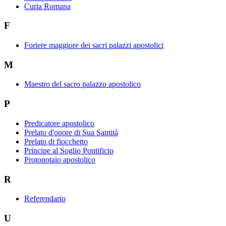
Curia Romana
F
Foriere maggiore dei sacri palazzi apostolici
M
Maestro del sacro palazzo apostolico
P
Predicatore apostolico
Prelato d'onore di Sua Santità
Prelato di fiocchetto
Principe al Soglio Pontificio
Protonotaio apostolico
R
Referendario
U