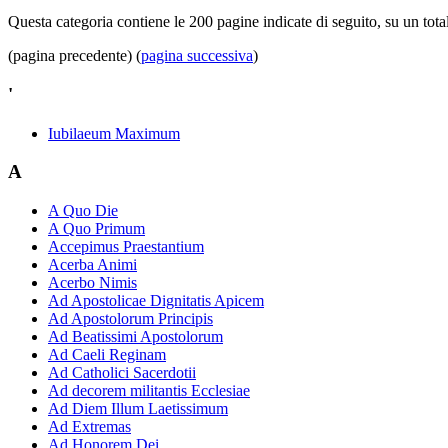
Questa categoria contiene le 200 pagine indicate di seguito, su un tota
(pagina precedente) (
pagina successiva
)
'
Iubilaeum Maximum
A
A Quo Die
A Quo Primum
Accepimus Praestantium
Acerba Animi
Acerbo Nimis
Ad Apostolicae Dignitatis Apicem
Ad Apostolorum Principis
Ad Beatissimi Apostolorum
Ad Caeli Reginam
Ad Catholici Sacerdotii
Ad decorem militantis Ecclesiae
Ad Diem Illum Laetissimum
Ad Extremas
Ad Honorem Dei