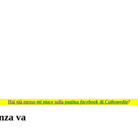
Hai già messo
mi piace
sulla
pagina
facebook
di
Cathopedia
?
nza va