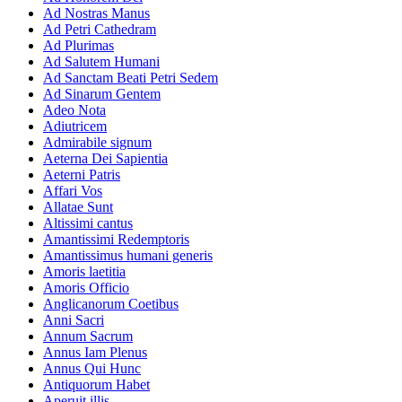
Ad Nostras Manus
Ad Petri Cathedram
Ad Plurimas
Ad Salutem Humani
Ad Sanctam Beati Petri Sedem
Ad Sinarum Gentem
Adeo Nota
Adiutricem
Admirabile signum
Aeterna Dei Sapientia
Aeterni Patris
Affari Vos
Allatae Sunt
Altissimi cantus
Amantissimi Redemptoris
Amantissimus humani generis
Amoris laetitia
Amoris Officio
Anglicanorum Coetibus
Anni Sacri
Annum Sacrum
Annus Iam Plenus
Annus Qui Hunc
Antiquorum Habet
Aperuit illis