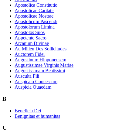
Apostolica Constitutio
Apostolicae Caritatis
Apostolicae Nostrae
Apostolicum Pascendi
Apostolorum Limina
Apostolos Suos
Appetente Sacro
Arcanum Divinae
Au Milieu Des Sollicitudes
Auctorem Fidei
Augustinum Hipponensem
Augustissimae Virginis Mariae
Augustissimam Beatissimi
Ausculta Fili
Auspicato Concessum
Auspicia Quaedam
B
Beneficia Dei
Benignitas et humanitas
C