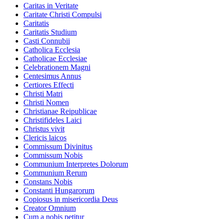
Caritas in Veritate
Caritate Christi Compulsi
Caritatis
Caritatis Studium
Casti Connubii
Catholica Ecclesia
Catholicae Ecclesiae
Celebrationem Magni
Centesimus Annus
Certiores Effecti
Christi Matri
Christi Nomen
Christianae Reipublicae
Christifideles Laici
Christus vivit
Clericis laicos
Commissum Divinitus
Commissum Nobis
Communium Interpretes Dolorum
Communium Rerum
Constans Nobis
Constanti Hungarorum
Copiosus in misericordia Deus
Creator Omnium
Cum a nobis petitur