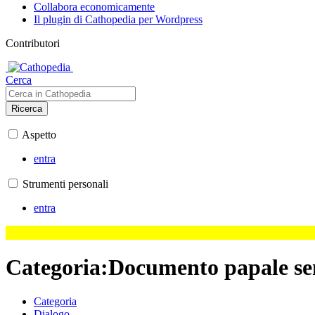
Collabora economicamente
Il plugin di Cathopedia per Wordpress
Contributori
Cerca
Ricerca
Aspetto
entra
Strumenti personali
entra
Categoria
:
Documento papale se
Categoria
Dialogo