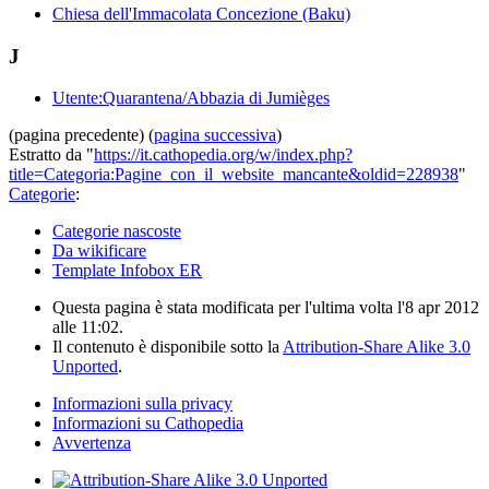
Chiesa dell'Immacolata Concezione (Baku)
J
Utente:Quarantena/Abbazia di Jumièges
(pagina precedente) (
pagina successiva
)
Estratto da "
https://it.cathopedia.org/w/index.php?
title=Categoria:Pagine_con_il_website_mancante&oldid=228938
"
Categorie
:
Categorie nascoste
Da wikificare
Template Infobox ER
Questa pagina è stata modificata per l'ultima volta l'8 apr 2012
alle 11:02.
Il contenuto è disponibile sotto la
Attribution-Share Alike 3.0
Unported
.
Informazioni sulla privacy
Informazioni su Cathopedia
Avvertenza