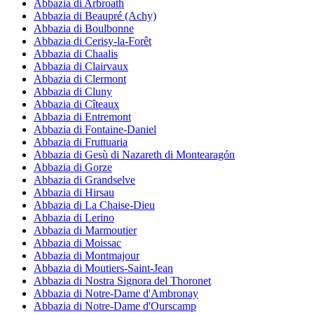
Abbazia di Arbroath
Abbazia di Beaupré (Achy)
Abbazia di Boulbonne
Abbazia di Cerisy-la-Forêt
Abbazia di Chaalis
Abbazia di Clairvaux
Abbazia di Clermont
Abbazia di Cluny
Abbazia di Cîteaux
Abbazia di Entremont
Abbazia di Fontaine-Daniel
Abbazia di Fruttuaria
Abbazia di Gesù di Nazareth di Montearagón
Abbazia di Gorze
Abbazia di Grandselve
Abbazia di Hirsau
Abbazia di La Chaise-Dieu
Abbazia di Lerino
Abbazia di Marmoutier
Abbazia di Moissac
Abbazia di Montmajour
Abbazia di Moutiers-Saint-Jean
Abbazia di Nostra Signora del Thoronet
Abbazia di Notre-Dame d'Ambronay
Abbazia di Notre-Dame d'Ourscamp