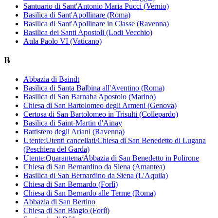
Santuario di Sant'Antonio Maria Pucci (Vernio)
Basilica di Sant'Apollinare (Roma)
Basilica di Sant'Apollinare in Classe (Ravenna)
Basilica dei Santi Apostoli (Lodi Vecchio)
Aula Paolo VI (Vaticano)
B
Abbazia di Baindt
Basilica di Santa Balbina all'Aventino (Roma)
Basilica di San Barnaba Apostolo (Marino)
Chiesa di San Bartolomeo degli Armeni (Genova)
Certosa di San Bartolomeo in Trisulti (Collepardo)
Basilica di Saint-Martin d'Ainay
Battistero degli Ariani (Ravenna)
Utente:Utenti cancellati/Chiesa di San Benedetto di Lugana
(Peschiera del Garda)
Utente:Quarantena/Abbazia di San Benedetto in Polirone
Chiesa di San Bernardino da Siena (Amantea)
Basilica di San Bernardino da Siena (L'Aquila)
Chiesa di San Bernardo (Forlì)
Chiesa di San Bernardo alle Terme (Roma)
Abbazia di San Bertino
Chiesa di San Biagio (Forlì)