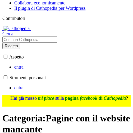
Collabora economicamente
Il plugin di Cathopedia per Wordpress
Contributori
Cerca
Ricerca
Aspetto
entra
Strumenti personali
entra
Hai già messo
mi piace
sulla
pagina
facebook
di
Cathopedia
?
Categoria
:
Pagine con il website
mancante