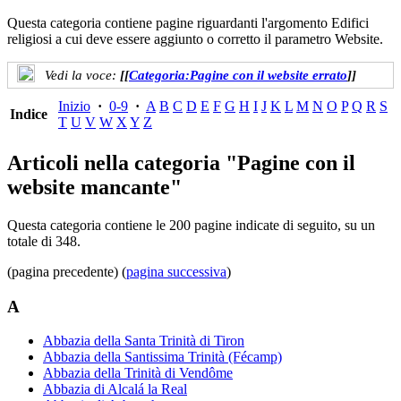
Questa categoria contiene pagine riguardanti l'argomento Edifici
religiosi a cui deve essere aggiunto o corretto il parametro Website.
Vedi la voce:
[[
Categoria:Pagine con il website errato
]]
Inizio
·
0-9
·
A
B
C
D
E
F
G
H
I
J
K
L
M
N
O
P
Q
R
S
Indice
T
U
V
W
X
Y
Z
Articoli nella categoria "Pagine con il
website mancante"
Questa categoria contiene le 200 pagine indicate di seguito, su un
totale di 348.
(pagina precedente) (
pagina successiva
)
A
Abbazia della Santa Trinità di Tiron
Abbazia della Santissima Trinità (Fécamp)
Abbazia della Trinità di Vendôme
Abbazia di Alcalá la Real