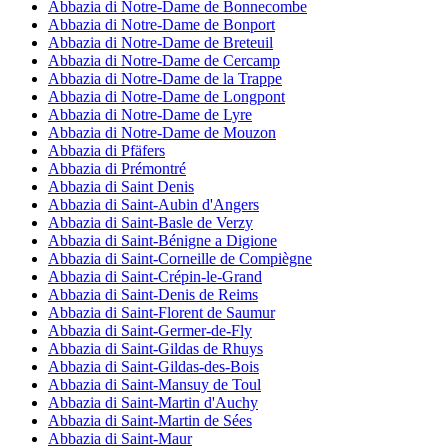
Abbazia di Notre-Dame de Bonnecombe
Abbazia di Notre-Dame de Bonport
Abbazia di Notre-Dame de Breteuil
Abbazia di Notre-Dame de Cercamp
Abbazia di Notre-Dame de la Trappe
Abbazia di Notre-Dame de Longpont
Abbazia di Notre-Dame de Lyre
Abbazia di Notre-Dame de Mouzon
Abbazia di Pfäfers
Abbazia di Prémontré
Abbazia di Saint Denis
Abbazia di Saint-Aubin d'Angers
Abbazia di Saint-Basle de Verzy
Abbazia di Saint-Bénigne a Digione
Abbazia di Saint-Corneille de Compiègne
Abbazia di Saint-Crépin-le-Grand
Abbazia di Saint-Denis de Reims
Abbazia di Saint-Florent de Saumur
Abbazia di Saint-Germer-de-Fly
Abbazia di Saint-Gildas de Rhuys
Abbazia di Saint-Gildas-des-Bois
Abbazia di Saint-Mansuy de Toul
Abbazia di Saint-Martin d'Auchy
Abbazia di Saint-Martin de Sées
Abbazia di Saint-Maur