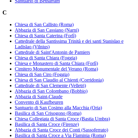
Santuario di Bétharram
C
Chiesa di San Callisto (Roma)
Abbazia di San Cassiano (Narni)
Chiesa di Santa Caterina (Forlì)
Cattedrale della Santissima Trinità e dei santi Stanislao e
Ladislao (Vilnius)
Cattedrale di Saint'Antonin de Pamiers
Chiesa di Santa Chiara (Foggia)
Chiesa e Monastero di Santa Chiara (Forlì)
Cimitero Monumentale del Verano (Roma)
Chiesa di San Ciro (Foggia)
Chiesa di San Claudio al Chienti (Corridonia)
Cattedrale di San Clemente (Velletri)
Abbazia di San Colombano (Bobbio)
Abbazia di Saint-Claude
Convento di Kaufbeuren
Santuario di San Cosimo alla Macchia (Oria)
Basilica di San Crisogono (Roma)
Chiesa Collegiata di Santa Croce (Bastia Umbra)
Basilica di Santa Croce (Firenze)
Abbazia di Santa Croce dei Conti (Sassoferrato)
Basilica di Santa Croce a Via Flaminia (Roma)