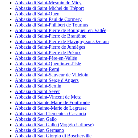
Abbazia di Saint-Mesmin de Micy
Abbazia di Saint-Michel du Tréport
Abbazia di Saint-Ouen
Abbazia di Saint-Paul de Cormery
Abbazia di Saint-Philibert de Tournus
Abbazia di Saint-Pierre de Bourgueil-en-Vallée
Abbazia di Saint-Pierre de Brantôme
Abbazia di Saint-Pierre de Flavigny-sur-Ozerain
Abbazia di Saint-Pierre de Jumièges
Abbazia di Saint-Pierre de Préaux
Abbazia di Saint-Père-en-Vallée
Abbazia di Saint-Quentin-en-l'Isle
Abbazia di Saint-Remi
Abbazia di Saint-Sauveur de Villeloin
Abbazia di Saint-Serge d'Angers
Abbazia di Saint-Sernin
Abbazia di Saint-Sever
Abbazia di Saint-Vincent de Metz
Abbazia di Sainte-Marie de Fontfroide
Abbazia di Sainte-Marie de Lagrasse
Abbazia di San Clemente a Casauria
Abbazia di San Gallo
Abbazia di San Gallo (Moggio Udinese)
Abbazia di San Germano
Abbazia di San Giorgio di Boscherville