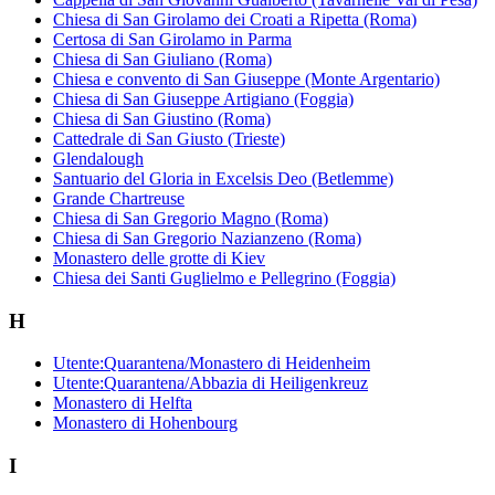
Chiesa di San Girolamo dei Croati a Ripetta (Roma)
Certosa di San Girolamo in Parma
Chiesa di San Giuliano (Roma)
Chiesa e convento di San Giuseppe (Monte Argentario)
Chiesa di San Giuseppe Artigiano (Foggia)
Chiesa di San Giustino (Roma)
Cattedrale di San Giusto (Trieste)
Glendalough
Santuario del Gloria in Excelsis Deo (Betlemme)
Grande Chartreuse
Chiesa di San Gregorio Magno (Roma)
Chiesa di San Gregorio Nazianzeno (Roma)
Monastero delle grotte di Kiev
Chiesa dei Santi Guglielmo e Pellegrino (Foggia)
H
Utente:Quarantena/Monastero di Heidenheim
Utente:Quarantena/Abbazia di Heiligenkreuz
Monastero di Helfta
Monastero di Hohenbourg
I