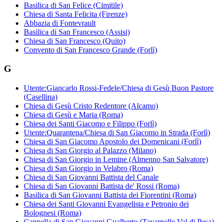
Basilica di San Felice (Cimitile)
Chiesa di Santa Felicita (Firenze)
Abbazia di Fontevrault
Basilica di San Francesco (Assisi)
Chiesa di San Francesco (Quito)
Convento di San Francesco Grande (Forlì)
G
Utente:Giancarlo Rossi-Fedele/Chiesa di Gesù Buon Pastore
(Casellina)
Chiesa di Gesù Cristo Redentore (Alcamo)
Chiesa di Gesù e Maria (Roma)
Chiesa dei Santi Giacomo e Filippo (Forlì)
Utente:Quarantena/Chiesa di San Giacomo in Strada (Forlì)
Chiesa di San Giacomo Apostolo dei Domenicani (Forlì)
Chiesa di San Giorgio al Palazzo (Milano)
Chiesa di San Giorgio in Lemine (Almenno San Salvatore)
Chiesa di San Giorgio in Velabro (Roma)
Chiesa di San Giovanni Battista del Canale
Chiesa di San Giovanni Battista de' Rossi (Roma)
Basilica di San Giovanni Battista dei Fiorentini (Roma)
Chiesa dei Santi Giovanni Evangelista e Petronio dei
Bolognesi (Roma)
Cappella di San Giovanni Gualberto (Tavarnelle Val di Pesa)