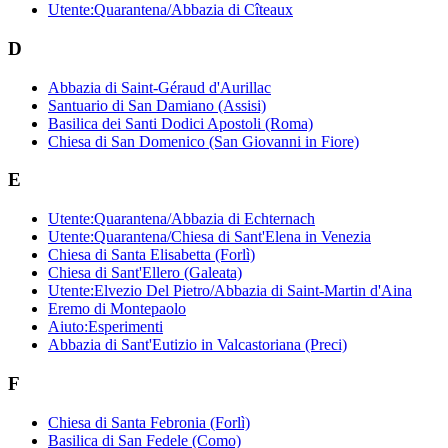
Utente:Quarantena/Abbazia di Cîteaux
D
Abbazia di Saint-Géraud d'Aurillac
Santuario di San Damiano (Assisi)
Basilica dei Santi Dodici Apostoli (Roma)
Chiesa di San Domenico (San Giovanni in Fiore)
E
Utente:Quarantena/Abbazia di Echternach
Utente:Quarantena/Chiesa di Sant'Elena in Venezia
Chiesa di Santa Elisabetta (Forlì)
Chiesa di Sant'Ellero (Galeata)
Utente:Elvezio Del Pietro/Abbazia di Saint-Martin d'Aina
Eremo di Montepaolo
Aiuto:Esperimenti
Abbazia di Sant'Eutizio in Valcastoriana (Preci)
F
Chiesa di Santa Febronia (Forlì)
Basilica di San Fedele (Como)