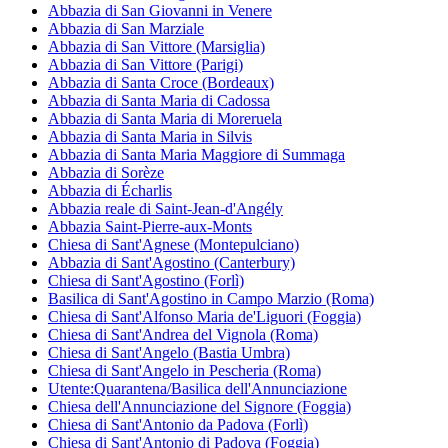
Abbazia di San Giovanni in Venere
Abbazia di San Marziale
Abbazia di San Vittore (Marsiglia)
Abbazia di San Vittore (Parigi)
Abbazia di Santa Croce (Bordeaux)
Abbazia di Santa Maria di Cadossa
Abbazia di Santa Maria di Moreruela
Abbazia di Santa Maria in Silvis
Abbazia di Santa Maria Maggiore di Summaga
Abbazia di Sorèze
Abbazia di Écharlis
Abbazia reale di Saint-Jean-d'Angély
Abbazia Saint-Pierre-aux-Monts
Chiesa di Sant'Agnese (Montepulciano)
Abbazia di Sant'Agostino (Canterbury)
Chiesa di Sant'Agostino (Forlì)
Basilica di Sant'Agostino in Campo Marzio (Roma)
Chiesa di Sant'Alfonso Maria de'Liguori (Foggia)
Chiesa di Sant'Andrea del Vignola (Roma)
Chiesa di Sant'Angelo (Bastia Umbra)
Chiesa di Sant'Angelo in Pescheria (Roma)
Utente:Quarantena/Basilica dell'Annunciazione
Chiesa dell'Annunciazione del Signore (Foggia)
Chiesa di Sant'Antonio da Padova (Forlì)
Chiesa di Sant'Antonio di Padova (Foggia)