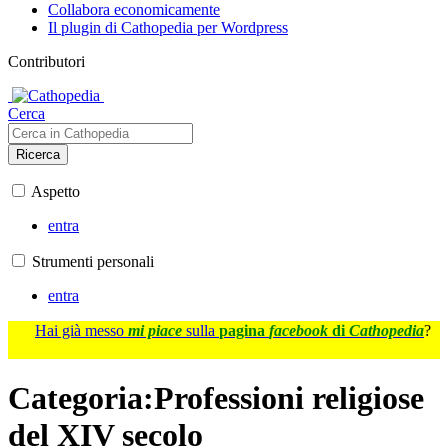
Collabora economicamente
Il plugin di Cathopedia per Wordpress
Contributori
Cerca
Ricerca
Aspetto
entra
Strumenti personali
entra
Hai già messo
mi piace
sulla
pagina
facebook
di
Cathopedia
?
Categoria
:
Professioni religiose
del XIV secolo