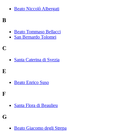
Beato Niccolò Albergati
B
Beato Tommaso Bellacci
San Bernardo Tolomei
C
Santa Caterina di Svezia
E
Beato Enrico Suso
F
Santa Flora di Beaulieu
G
Beato Giacomo degli Strepa