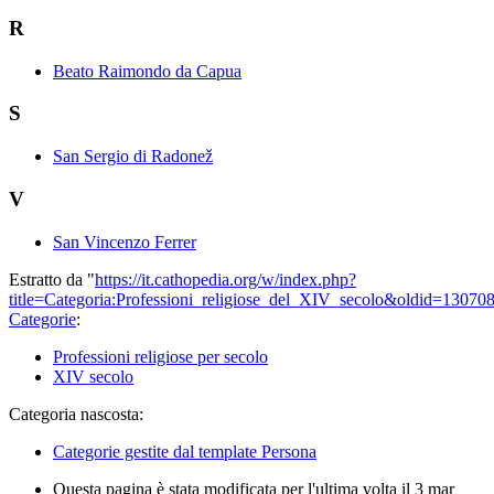
R
Beato Raimondo da Capua
S
San Sergio di Radonež
V
San Vincenzo Ferrer
Estratto da "
https://it.cathopedia.org/w/index.php?
title=Categoria:Professioni_religiose_del_XIV_secolo&oldid=13070
Categorie
:
Professioni religiose per secolo
XIV secolo
Categoria nascosta:
Categorie gestite dal template Persona
Questa pagina è stata modificata per l'ultima volta il 3 mar