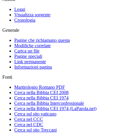
Leggi
Visualizza sorgente
Cronologia
Generale
Pagine che richiamano questa
Modifiche correlate
Carica un file
Pagine speciali
Link permanente
Informazioni pagina
Fonti
Martirologio Romano PDF
Cerca nella Bibbia CEI 2008
Cerca nella Bibbia CEI 1974
Cerca nella Bibbia Interconfessionale
Cerca nella Bibbia CEI 1974 (LaParola.net)
Cerca sul sito vaticano
Cerca nel CCC
Cerca nel CDC
Cerca sul sito Treccani