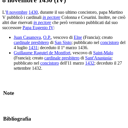
L'
8 novembre
1430
, durante il suo ultimo concistoro, papa Martino
V pubblicò i cardinali
in pectore
Colonna e Cesarini. Inoltre, ne creò
altri due riservati
in pectore
che però verranno pubblicati dal suo
successore
Papa Eugenio IV
:
Juan Casanova
,
O.P.
, vescovo di
Elne
(Francia); creato
cardinale presbitero
di
San Sisto
; pubblicato nel
concistoro
del
4 luglio
1431
; deceduto il 1º marzo 1436.
Guillaume Ragutel de Montfort
, vescovo di
Saint-Malo
(Francia); creato
cardinale presbitero
di
Sant'Anastasia
;
pubblicato nel
concistoro
dell'11 marzo
1432
; deceduto il 27
settembre 1432.
Note
Bibliografia