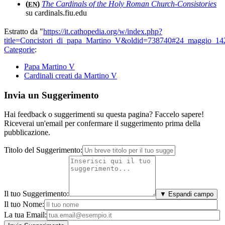
(
)
The Cardinals of the Holy Roman Church-Consistories
EN
su cardinals.fiu.edu
Estratto da "
https://it.cathopedia.org/w/index.php?
title=Concistori_di_papa_Martino_V&oldid=738740#24_maggio_142
Categorie
:
Papa Martino V
Cardinali creati da Martino V
Invia un Suggerimento
Hai feedback o suggerimenti su questa pagina? Faccelo sapere!
Riceverai un'email per confermare il suggerimento prima della
pubblicazione.
Titolo del Suggerimento:
Il tuo Suggerimento:
▼ Espandi campo
Il tuo Nome:
La tua Email: