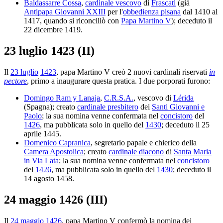
Baldassarre Cossa
,
cardinale vescovo
di
Frascati
(già
Antipapa Giovanni XXIII
per l'
obbedienza pisana
dal 1410 al
1417, quando si riconciliò con
Papa Martino V
); deceduto il
22 dicembre 1419.
23 luglio 1423 (II)
Il
23 luglio
1423
, papa Martino V creò 2 nuovi cardinali riservati
in
pectore
, primo a inaugurare questa pratica. I due porporati furono:
Domingo Ram y Lanaja
,
C.R.S.A.
, vescovo di
Lérida
(Spagna); creato
cardinale presbitero
dei
Santi Giovanni e
Paolo
; la sua nomina venne confermata nel
concistoro
del
1426
, ma pubblicata solo in quello del
1430
; deceduto il 25
aprile 1445.
Domenico Capranica
, segretario papale e chierico della
Camera Apostolica
; creato
cardinale diacono
di
Santa Maria
in Via Lata
; la sua nomina venne confermata nel
concistoro
del
1426
, ma pubblicata solo in quello del
1430
; deceduto il
14 agosto 1458.
24 maggio 1426 (III)
Il
24 maggio
1426
, papa Martino V confermò la nomina dei