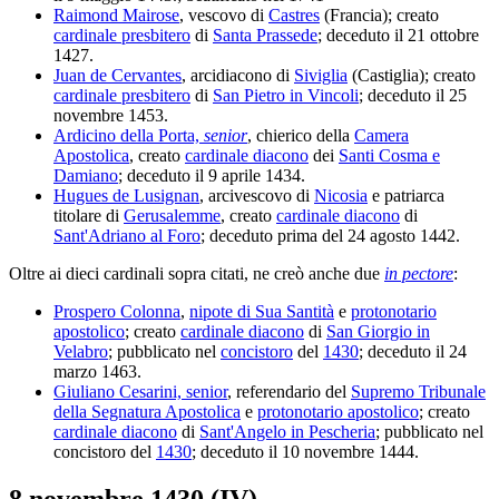
Raimond Mairose
, vescovo di
Castres
(Francia); creato
cardinale presbitero
di
Santa Prassede
; deceduto il 21 ottobre
1427.
Juan de Cervantes
, arcidiacono di
Siviglia
(Castiglia); creato
cardinale presbitero
di
San Pietro in Vincoli
; deceduto il 25
novembre 1453.
Ardicino della Porta,
senior
, chierico della
Camera
Apostolica
, creato
cardinale diacono
dei
Santi Cosma e
Damiano
; deceduto il 9 aprile 1434.
Hugues de Lusignan
, arcivescovo di
Nicosia
e patriarca
titolare di
Gerusalemme
, creato
cardinale diacono
di
Sant'Adriano al Foro
; deceduto prima del 24 agosto 1442.
Oltre ai dieci cardinali sopra citati, ne creò anche due
in pectore
:
Prospero Colonna
,
nipote di Sua Santità
e
protonotario
apostolico
; creato
cardinale diacono
di
San Giorgio in
Velabro
; pubblicato nel
concistoro
del
1430
; deceduto il 24
marzo 1463.
Giuliano Cesarini, senior
, referendario del
Supremo Tribunale
della Segnatura Apostolica
e
protonotario apostolico
; creato
cardinale diacono
di
Sant'Angelo in Pescheria
; pubblicato nel
concistoro del
1430
; deceduto il 10 novembre 1444.
8 novembre 1430 (IV)