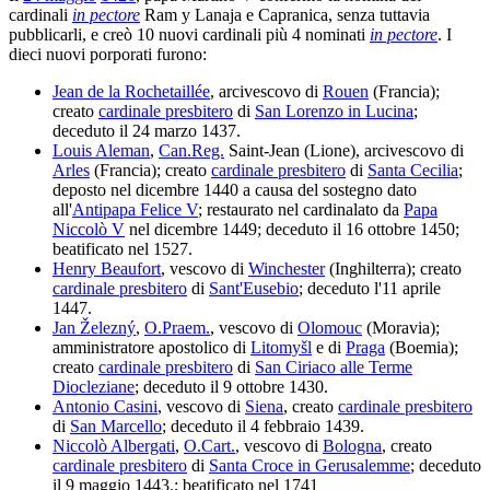
cardinali
in pectore
Ram y Lanaja e Capranica, senza tuttavia
pubblicarli, e creò 10 nuovi cardinali più 4 nominati
in pectore
. I
dieci nuovi porporati furono:
Jean de la Rochetaillée
, arcivescovo di
Rouen
(Francia);
creato
cardinale presbitero
di
San Lorenzo in Lucina
;
deceduto il 24 marzo 1437.
Louis Aleman
,
Can.Reg.
Saint-Jean (Lione), arcivescovo di
Arles
(Francia); creato
cardinale presbitero
di
Santa Cecilia
;
deposto nel dicembre 1440 a causa del sostegno dato
all'
Antipapa Felice V
; restaurato nel cardinalato da
Papa
Niccolò V
nel dicembre 1449; deceduto il 16 ottobre 1450;
beatificato nel 1527.
Henry Beaufort
, vescovo di
Winchester
(Inghilterra); creato
cardinale presbitero
di
Sant'Eusebio
; deceduto l'11 aprile
1447.
Jan Železný
,
O.Praem.
, vescovo di
Olomouc
(Moravia);
amministratore apostolico di
Litomyšl
e di
Praga
(Boemia);
creato
cardinale presbitero
di
San Ciriaco alle Terme
Diocleziane
; deceduto il 9 ottobre 1430.
Antonio Casini
, vescovo di
Siena
, creato
cardinale presbitero
di
San Marcello
; deceduto il 4 febbraio 1439.
Niccolò Albergati
,
O.Cart.
, vescovo di
Bologna
, creato
cardinale presbitero
di
Santa Croce in Gerusalemme
; deceduto
il 9 maggio 1443.; beatificato nel 1741