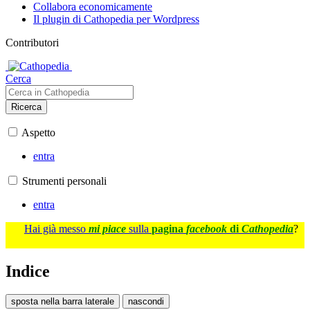
Collabora economicamente
Il plugin di Cathopedia per Wordpress
Contributori
Cerca
Ricerca
Aspetto
entra
Strumenti personali
entra
Hai già messo
mi piace
sulla
pagina
facebook
di
Cathopedia
?
Indice
sposta nella barra laterale
nascondi