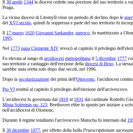
Il
30 aprile
1344
la diocesi cedette una porzione del suo territorio a v
Praga.
La vicina diocesi di Litomyšl visse un periodo di declino dopo le
guer
del
XVI secolo
, quindi fu soppressa e parte del suo territorio fu inco
Il
17 marzo
1620
Giovanni Sarkander
,
parroco
, fu martirizzato a Olo
1995
.
Nel
1773
papa Clemente XIV
revocò al capitolo il privilegio dell'ele
Fu elevata al rango di
arcidiocesi
metropolitana
il
5 dicembre
1777
co
suo territorio a vantaggio dell'erezione della
diocesi di Brno
. La stess
sarebbe stata eretta solo dopo due secoli, nel 1996.
Dopo la
secolarizzazione
dei primi dell'
Ottocento
, l'arcidiocesi contin
Pio VI
restituì al capitolo il privilegio dell'elezione dell'arcivescovo.
L'arcidiocesi fu governata dal
1819
al
1831
dal cardinale Rodolfo Gi
Missa Solemnis op. 123
. Beethoven ebbe lo spunto per iniziare a scri
nell'arcidiocesi di Olomouc.
Durante il regime totalitario l'arcivescovo Matocha fu internato dal
19
Il
30 dicembre
1977
, per effetto della bolla
Praescriptionum sacrosanc