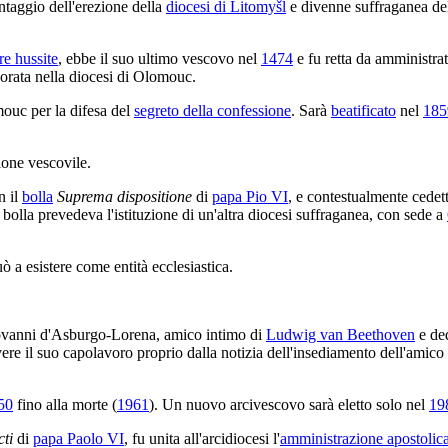
antaggio dell'erezione della
diocesi di Litomyšl
e divenne suffraganea dell
re hussite
, ebbe il suo ultimo vescovo nel
1474
e fu retta da amministrat
rporata nella diocesi di Olomouc.
mouc per la difesa del
segreto della confessione
. Sarà
beatificato
nel
185
zione vescovile.
n il
bolla
Suprema dispositione
di
papa Pio VI
, e contestualmente cedet
a bolla prevedeva l'istituzione di un'altra diocesi suffraganea, con sede a
uò a esistere come entità ecclesiastica.
ovanni d'Asburgo-Lorena, amico intimo di
Ludwig van Beethoven
e ded
vere il suo capolavoro proprio dalla notizia dell'insediamento dell'amico
50
fino alla morte (
1961
). Un nuovo arcivescovo sarà eletto solo nel
19
ti
di
papa Paolo VI
, fu unita all'arcidiocesi l'
amministrazione apostolic