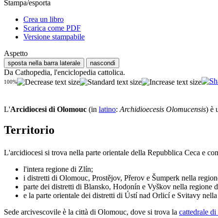
Stampa/esporta
Crea un libro
Scarica come PDF
Versione stampabile
Aspetto
sposta nella barra laterale
nascondi
Da Cathopedia, l'enciclopedia cattolica.
100%
L'
Arcidiocesi di Olomouc
(in
latino
:
Archidioecesis Olomucensis
) è
Territorio
L'arcidiocesi si trova nella parte orientale della Repubblica Ceca e c
l'intera regione di Zlín;
i distretti di Olomouc, Prostějov, Přerov e Šumperk nella regi
parte dei distretti di Blansko, Hodonín e Vyškov nella regione 
e la parte orientale dei distretti di Ústí nad Orlicí e Svitavy nel
Sede arcivescovile è la città di Olomouc, dove si trova la
cattedrale d