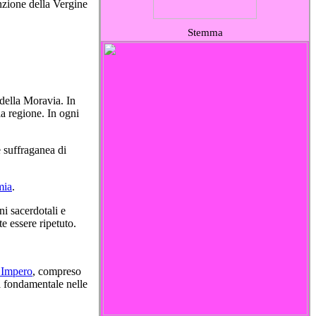
unzione della Vergine
Stemma
 della Moravia. In
la regione. In ogni
e suffraganea di
mia
.
i sacerdotali e
e essere ripetuto.
 Impero
, compreso
a fondamentale nelle