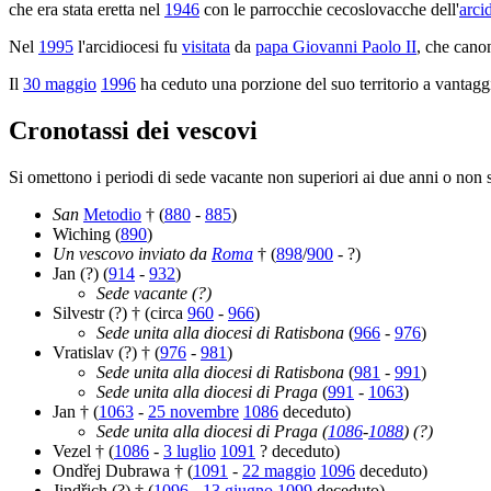
che era stata eretta nel
1946
con le parrocchie cecoslovacche dell'
arci
Nel
1995
l'arcidiocesi fu
visitata
da
papa Giovanni Paolo II
, che cano
Il
30 maggio
1996
ha ceduto una porzione del suo territorio a vantagg
Cronotassi dei vescovi
Si omettono i periodi di sede vacante non superiori ai due anni o non s
San
Metodio
† (
880
-
885
)
Wiching (
890
)
Un vescovo inviato da
Roma
† (
898
/
900
- ?)
Jan (?) (
914
-
932
)
Sede vacante (?)
Silvestr (?) † (circa
960
-
966
)
Sede unita alla diocesi di Ratisbona
(
966
-
976
)
Vratislav (?) † (
976
-
981
)
Sede unita alla diocesi di Ratisbona
(
981
-
991
)
Sede unita alla diocesi di Praga
(
991
-
1063
)
Jan † (
1063
-
25 novembre
1086
deceduto)
Sede unita alla diocesi di Praga (
1086
-
1088
) (?)
Vezel † (
1086
-
3 luglio
1091
? deceduto)
Ondřej Dubrawa † (
1091
-
22 maggio
1096
deceduto)
Jindřich (?) † (
1096
-
13 giugno
1099
deceduto)