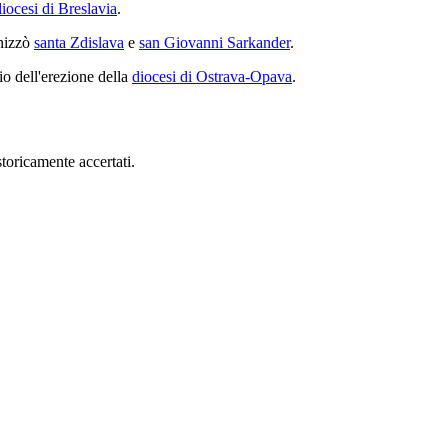
diocesi di Breslavia
.
nizzò
santa Zdislava
e
san Giovanni Sarkander
.
io dell'erezione della
diocesi di Ostrava-Opava
.
toricamente accertati.