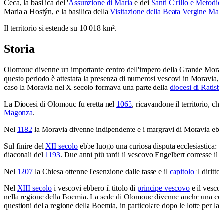
Ceca, la basilica dell'
Assunzione di Maria
e dei
Santi Cirillo e Metodi
Maria a Hostýn, e la basilica della
Visitazione della Beata Vergine Ma
Il territorio si estende su 10.018 km².
Storia
Olomouc divenne un importante centro dell'impero della Grande Morav
questo periodo è attestata la presenza di numerosi vescovi in Moravia,
caso la Moravia nel X secolo formava una parte della
diocesi di Rati
La Diocesi di Olomouc fu eretta nel
1063
, ricavandone il territorio, 
Magonza
.
Nel
1182
la Moravia divenne indipendente e i margravi di Moravia ebbe
Sul finire del
XII secolo
ebbe luogo una curiosa disputa ecclesiastica:
diaconali del
1193
. Due anni più tardi il vescovo Engelbert corresse il 
Nel
1207
la Chiesa ottenne l'esenzione dalle tasse e il
capitolo
il dirit
Nel
XIII secolo
i vescovi ebbero il titolo di
principe vescovo
e il vesc
nella regione della Boemia. La sede di Olomouc divenne anche una cont
questioni della regione della Boemia, in particolare dopo le lotte per 