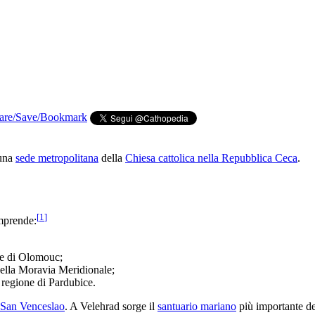
 una
sede metropolitana
della
Chiesa cattolica nella Repubblica Ceca
.
[
1
]
omprende:
one di Olomouc;
della Moravia Meridionale;
la regione di Pardubice.
i San Venceslao
. A Velehrad sorge il
santuario mariano
più importante d