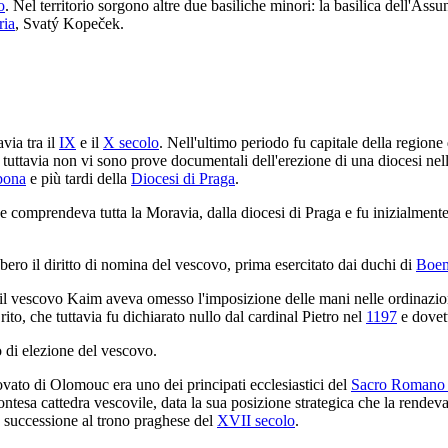
o
. Nel territorio sorgono altre due basiliche minori: la basilica dell'Ass
ria
, Svatý Kopeček.
ia tra il
IX
e il
X secolo
. Nell'ultimo periodo fu capitale della regione
 tuttavia non vi sono prove documentali dell'erezione di una diocesi nel
sbona
e più tardi della
Diocesi di Praga
.
che comprendeva tutta la Moravia, dalla diocesi di Praga e fu inizialment
ro il diritto di nomina del vescovo, prima esercitato dai duchi di
Boe
 il vescovo Kaim aveva omesso l'imposizione delle mani nelle ordinazion
rito, che tuttavia fu dichiarato nullo dal cardinal Pietro nel
1197
e dovett
to di elezione del vescovo.
ovato di Olomouc era uno dei principati ecclesiastici del
Sacro Romano
esa cattedra vescovile, data la sua posizione strategica che la rendev
la successione al trono praghese del
XVII secolo
.