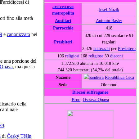
'arcidiocesi di
arcivescovo
Josef Nuzík
metropolita
ori fino alla metà
Ausiliari
Antonín Basler
Parrocchie
418
9
e
canonizzato
nel
320 di cui 229 secolari e 91
Presbiteri
regolari
2.326
battezzati
per
Presbitero
106
religiosi
168
religiose
39
diaconi
te una porzione del
1.372.930 abitanti in 10.018 km²
Opava
, ma questa
744.320 battezzati (54,2% del totale)
Nazione
Repubblica Ceca
Sede
Olomouc
Diocesi suffraganee
Brno
,
Ostrava-Opava
icatario della
 cardinale
89
.
a
di
Český Těšín
,