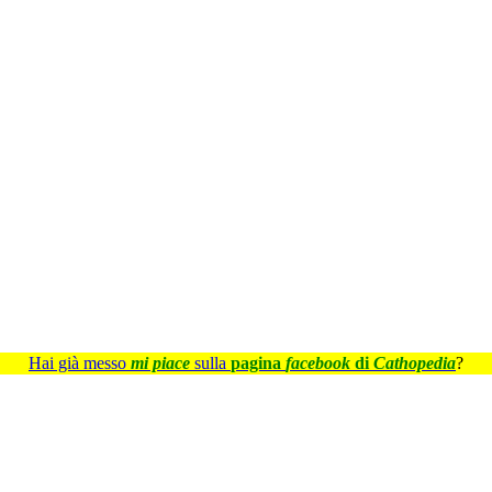
Hai già messo
mi piace
sulla
pagina
facebook
di
Cathopedia
?