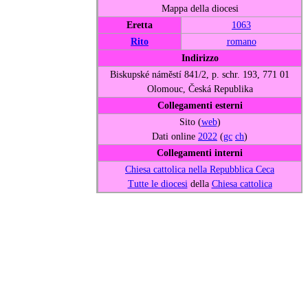
Mappa della diocesi
Eretta
1063
Rito
romano
Indirizzo
Biskupské náměstí 841/2, p. schr. 193, 771 01
Olomouc, Česká Republika
Collegamenti esterni
Sito (
web
)
Dati online
2022
(
gc
ch
)
Collegamenti interni
Chiesa cattolica nella Repubblica Ceca
Tutte le diocesi
della
Chiesa cattolica