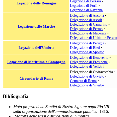
Legazione di Ferrara
•
Legazione delle Romagne
Legazione di Forlì
•
Legazione di Ravenna
Delegazione di Ancona
•
Delegazione di Ascoli
•
Delegazione di Camerino
•
Legazione delle Marche
Delegazione di Fermo
•
Delegazione di Macerata
•
Delegazione di Urbino e Pesaro
Delegazione di Perugia
•
Legazione dell'Umbria
Delegazione di Rieti
•
Delegazione di Spoleto
Delegazione di Benevento
•
Legazione di Marittima e Campagna
Delegazione di Frosinone
•
Delegazione di Velletri
Delegazione di Civitavecchia
•
Delegazione di Orvieto
•
Circondario di Roma
Comarca di Roma
•
Delegazione di Viterbo
Bibliografia
Moto proprio della Santità di Nostro Signore papa Pio VII
sulla organizzazione dell'amministrazione pubblica
. 1816.
Raccolta delle leggi e disposizioni di pubblica