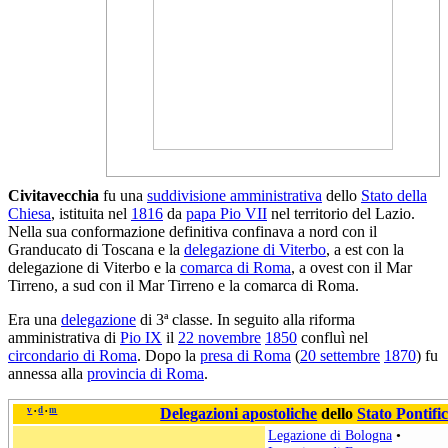
Civitavecchia
fu una
suddivisione amministrativa
dello
Stato della
Chiesa
, istituita nel
1816
da
papa Pio VII
nel territorio del Lazio.
Nella sua conformazione definitiva confinava a nord con il
Granducato di Toscana e la
delegazione di Viterbo
, a est con la
delegazione di Viterbo e la
comarca di Roma
, a ovest con il Mar
Tirreno, a sud con il Mar Tirreno e la comarca di Roma.
Era una
delegazione
di 3ª classe. In seguito alla riforma
amministrativa di
Pio IX
il
22 novembre
1850
confluì nel
circondario di Roma
. Dopo la
presa di Roma
(
20 settembre
1870
) fu
annessa alla
provincia di Roma
.
v
d
m
Delegazioni apostoliche
dello
Stato Pontific
•
•
Legazione di Bologna
•