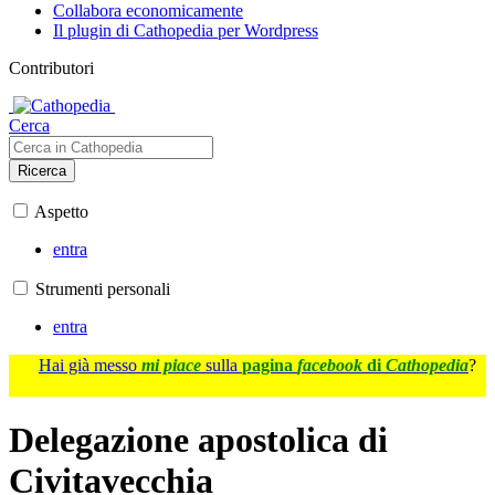
Collabora economicamente
Il plugin di Cathopedia per Wordpress
Contributori
Cerca
Ricerca
Aspetto
entra
Strumenti personali
entra
Hai già messo
mi piace
sulla
pagina
facebook
di
Cathopedia
?
Delegazione apostolica di
Civitavecchia