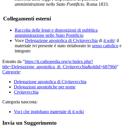
amministrazione nello Stato Pontificio
. Roma 1833.
Collegamenti esterni
Raccolta delle leggi e disposizioni di pubblica
amministrazione nello Stato Pontificio
Voce
Delegazione apostolica di Civitavecchia
di
it.wiki
: il
materiale ivi presente è stato rielaborato in
senso cattolico
e
integrato
Estratto da "
https://it.cathopedia.org/w/index.php?
title=Delegazione_apostolica_di_Civitavecchia&oldid=687966
"
Categorie
:
Delegazione apostolica di Civitavecchia
Delegazioni apostoliche per nome
Civitavecchia
Categoria nascosta:
Voci che inglobano materiale di it.wiki
Invia un Suggerimento