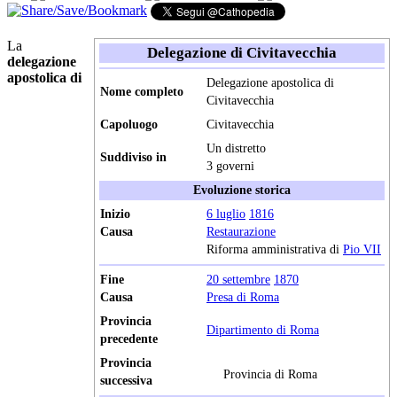
La
Delegazione di Civitavecchia
delegazione
apostolica di
Delegazione apostolica di
Nome completo
Civitavecchia
Capoluogo
Civitavecchia
Un distretto
Suddiviso in
3 governi
Evoluzione storica
Inizio
6 luglio
1816
Causa
Restaurazione
Riforma amministrativa di
Pio VII
Fine
20 settembre
1870
Causa
Presa di Roma
Provincia
Dipartimento di Roma
precedente
Provincia
Provincia di Roma
successiva