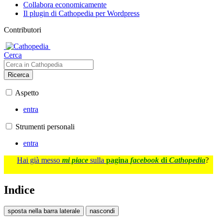
Collabora economicamente
Il plugin di Cathopedia per Wordpress
Contributori
Cerca
Ricerca
Aspetto
entra
Strumenti personali
entra
Hai già messo
mi piace
sulla
pagina
facebook
di
Cathopedia
?
Indice
sposta nella barra laterale
nascondi