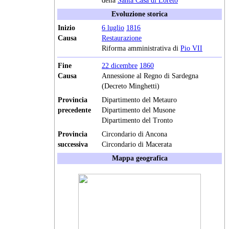
della
Santa Casa di Loreto
Evoluzione storica
Inizio
6 luglio
1816
Causa
Restaurazione
Riforma amministrativa di
Pio VII
Fine
22 dicembre
1860
Causa
Annessione al Regno di Sardegna
(Decreto Minghetti)
Provincia
Dipartimento del Metauro
precedente
Dipartimento del Musone
Dipartimento del Tronto
Provincia
Circondario di Ancona
successiva
Circondario di Macerata
Mappa geografica