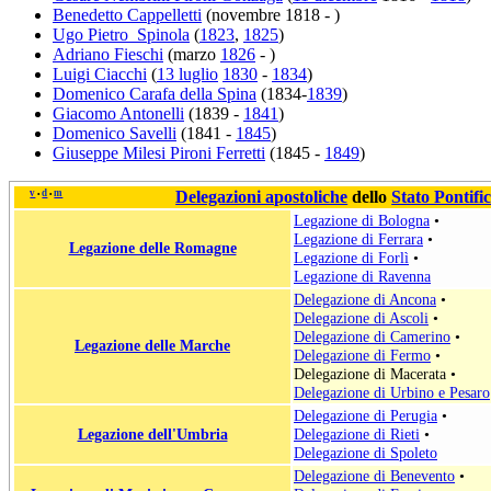
Benedetto Cappelletti
(novembre 1818 - )
Ugo Pietro Spinola
(
1823
,
1825
)
Adriano Fieschi
(marzo
1826
- )
Luigi Ciacchi
(
13 luglio
1830
-
1834
)
Domenico Carafa della Spina
(1834-
1839
)
Giacomo Antonelli
(1839 -
1841
)
Domenico Savelli
(1841 -
1845
)
Giuseppe Milesi Pironi Ferretti
(1845 -
1849
)
v
d
m
Delegazioni apostoliche
dello
Stato Pontific
•
•
Legazione di Bologna
•
Legazione di Ferrara
•
Legazione delle Romagne
Legazione di Forlì
•
Legazione di Ravenna
Delegazione di Ancona
•
Delegazione di Ascoli
•
Delegazione di Camerino
•
Legazione delle Marche
Delegazione di Fermo
•
Delegazione di Macerata
•
Delegazione di Urbino e Pesaro
Delegazione di Perugia
•
Legazione dell'Umbria
Delegazione di Rieti
•
Delegazione di Spoleto
Delegazione di Benevento
•