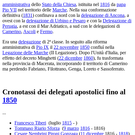
amministrativa
dello
Stato della Chiesa
, istituita nel
1816
da
papa
Pio VII
nel territorio delle
Marche
. Nella sua conformazione
definitiva (
1831
) confinava a nord con la
delegazione di Ancona
, a
ovest con la
delegazione di Urbino e Pesaro
e con la
Delegazione di
Perugia
, a est con il Mar Adriatico, a sud con le delegazioni di
Camerino
,
Ascoli
e
Fermo
.
Era una
delegazione
di 2ª classe. In seguito alla riforma
amministrativa di
Pio IX
il
22 novembre
1850
confluì nella
Legazione delle Marche
(II Legazione). Dopo l'Unità d'Italia, per
effetto del decreto Minghetti (
22 dicembre
1860
), fu trasformata
nella provincia di Macerata, incorporando il territorio di Camerino
ma perdendo Fabriano, Filottrano, Genga, Loreto e Sassoferrato.
Cronotassi dei delegati apostolici fino al
1850
...
Francesco Tiberi
(luglio
1815
- )
Tommaso Riario Sforza
(
9 marzo
1816
- 1816)
Cesare Nembrini Pironi Gonzaga
(
11 dicembre
1816 -
1818
)