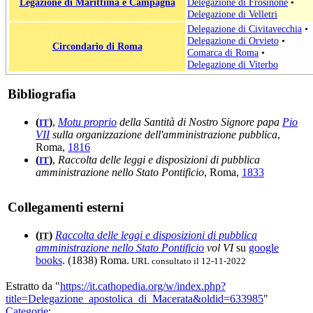
Legazione di Marittima e Campagna
Delegazione di Frosinone
•
Delegazione di Velletri
Delegazione di Civitavecchia
•
Delegazione di Orvieto
•
Circondario di Roma
Comarca di Roma
•
Delegazione di Viterbo
Bibliografia
(
)
,
Motu proprio
della Santità di Nostro Signore papa
Pio
IT
VII
sulla organizzazione dell'amministrazione pubblica
,
Roma,
1816
(
)
,
Raccolta delle leggi e disposizioni di pubblica
IT
amministrazione nello Stato Pontificio
, Roma,
1833
Collegamenti esterni
(
)
Raccolta delle leggi e disposizioni di pubblica
IT
amministrazione nello Stato Pontificio
vol VI
su
google
books
. (1838) Roma.
URL consultato il 12-11-2022
Estratto da "
https://it.cathopedia.org/w/index.php?
title=Delegazione_apostolica_di_Macerata&oldid=633985
"
Categorie
: