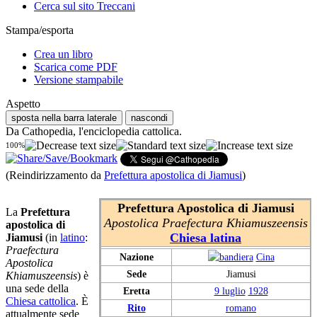
Cerca sul sito Treccani
Stampa/esporta
Crea un libro
Scarica come PDF
Versione stampabile
Aspetto
sposta nella barra laterale
nascondi
Da Cathopedia, l'enciclopedia cattolica.
100%
(Reindirizzamento da
Prefettura apostolica di Jiamusi
)
Prefettura Apostolica di Jiamusi
La
Prefettura
Apostolica Praefectura Khiamuszeensis
apostolica di
Chiesa latina
Jiamusi
(in
latino
:
Praefectura
Nazione
Cina
Apostolica
Sede
Jiamusi
Khiamuszeensis
) è
una sede della
Eretta
9 luglio
1928
Chiesa cattolica
. È
Rito
romano
attualmente sede