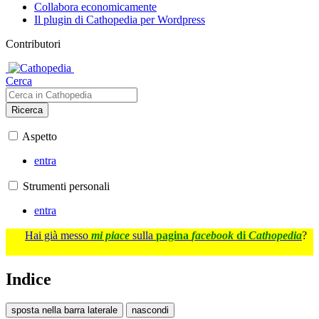
Collabora economicamente
Il plugin di Cathopedia per Wordpress
Contributori
Cerca
Ricerca
Aspetto
entra
Strumenti personali
entra
Hai già messo
mi piace
sulla
pagina
facebook
di
Cathopedia
?
Indice
sposta nella barra laterale
nascondi