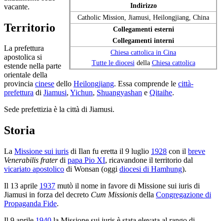
Indirizzo
vacante.
Catholic Mission, Jiamusi, Heilongjiang, China
Territorio
Collegamenti esterni
Collegamenti interni
La prefettura
Chiesa cattolica in Cina
apostolica si
Tutte le diocesi
della
Chiesa cattolica
estende nella parte
orientale della
provincia
cinese
dello
Heilongjiang
. Essa comprende le
città-
prefettura
di
Jiamusi
,
Yichun
,
Shuangyashan
e
Qitaihe
.
Sede prefettizia è la città di Jiamusi.
Storia
La
Missione sui iuris
di Ilan fu eretta il 9 luglio
1928
con il
breve
Venerabilis frater
di
papa Pio XI
, ricavandone il territorio dal
vicariato apostolico
di Wonsan (oggi
diocesi di Hamhung
).
Il 13 aprile
1937
mutò il nome in favore di Missione sui iuris di
Jiamusi in forza del decreto
Cum Missionis
della
Congregazione di
Propaganda Fide
.
Il 9 aprile
1940
la Missione sui iuris è stata elevata al rango di