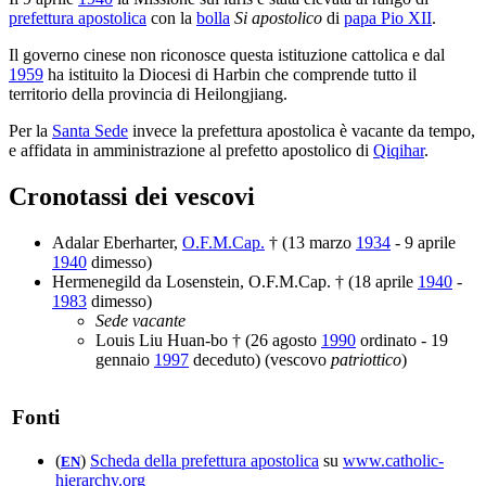
prefettura apostolica
con la
bolla
Si apostolico
di
papa Pio XII
.
Il governo cinese non riconosce questa istituzione cattolica e dal
1959
ha istituito la Diocesi di Harbin che comprende tutto il
territorio della provincia di Heilongjiang.
Per la
Santa Sede
invece la prefettura apostolica è vacante da tempo,
e affidata in amministrazione al prefetto apostolico di
Qiqihar
.
Cronotassi dei vescovi
Adalar Eberharter,
O.F.M.Cap.
† (13 marzo
1934
- 9 aprile
1940
dimesso)
Hermenegild da Losenstein, O.F.M.Cap. † (18 aprile
1940
-
1983
dimesso)
Sede vacante
Louis Liu Huan-bo † (26 agosto
1990
ordinato - 19
gennaio
1997
deceduto) (vescovo
patriottico
)
Fonti
(
)
Scheda della prefettura apostolica
su
www.catholic-
EN
hierarchy.org