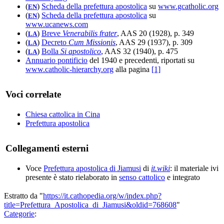
(
)
Scheda della prefettura apostolica
su
www.gcatholic.org
EN
(
)
Scheda della prefettura apostolica
su
EN
www.ucanews.com
(
)
Breve
Venerabilis frater
, AAS 20 (1928), p. 349
LA
(
)
Decreto
Cum Missionis
, AAS 29 (1937), p. 309
LA
(
)
Bolla
Si apostolico
, AAS 32 (1940), p. 475
LA
Annuario pontificio
del 1940 e precedenti, riportati su
www.catholic-hierarchy.org
alla pagina
[1]
Voci correlate
Chiesa cattolica in Cina
Prefettura apostolica
Collegamenti esterni
Voce
Prefettura apostolica di Jiamusi
di
it.wiki
: il materiale ivi
presente è stato rielaborato in
senso cattolico
e integrato
Estratto da "
https://it.cathopedia.org/w/index.php?
title=Prefettura_Apostolica_di_Jiamusi&oldid=768608
"
Categorie
: