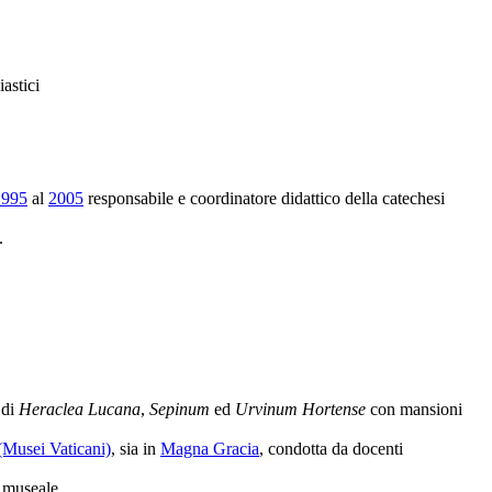
astici
1995
al
2005
responsabile e coordinatore didattico della catechesi
.
 di
Heraclea Lucana
,
Sepinum
ed
Urvinum Hortense
con mansioni
Musei Vaticani)
, sia in
Magna Gracia
, condotta da docenti
 museale.