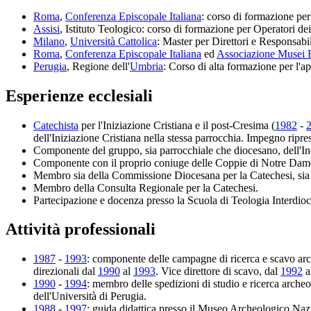
Roma
,
Conferenza Episcopale Italiana
: corso di formazione per
Assisi
, Istituto Teologico: corso di formazione per Operatori dei B
Milano
,
Università Cattolica
: Master per Direttori e Responsabil
Roma
,
Conferenza Episcopale Italiana
ed
Associazione Musei Ec
Perugia
, Regione dell'
Umbria
: Corso di alta formazione per l'a
Esperienze ecclesiali
Catechista
per l'Iniziazione Cristiana e il post-Cresima (
1982
-
dell'Iniziazione Cristiana nella stessa parrocchia. Impegno ripre
Componente del gruppo, sia parrocchiale che diocesano, dell'Inc
Componente con il proprio coniuge delle Coppie di Notre Da
Membro sia della Commissione Diocesana per la Catechesi, sia d
Membro della Consulta Regionale per la Catechesi.
Partecipazione e docenza presso la Scuola di Teologia Interdio
Attività professionali
1987
-
1993
: componente delle campagne di ricerca e scavo arch
direzionali dal
1990
al
1993
. Vice direttore di scavo, dal
1992
a
1990
-
1994
: membro delle spedizioni di studio e ricerca archeo
dell'Università di Perugia.
1988
-
1997
: guida didattica presso il Museo Archeologico Naz