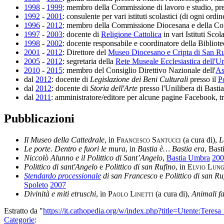
1998
-
1999
: membro della Commissione di lavoro e studio, pre
1992
-
2001
: consulente per vari istituti scolastici (di ogni ordi
1996
-
2012
: membro della Commissione Diocesana e della Consu
1997
-
2003
: docente di
Religione Cattolica
in vari Istituti Sco
1998
-
2002
: docente responsabile e coordinatore della Bibliot
2001
-
2012
: Direttore del
Museo Diocesano e Cripta di San R
2005
-
2012
: segretaria della
Rete Museale Ecclesiastica dell'U
2010
-
2015
: membro del Consiglio Direttivo Nazionale dell'
As
dal
2012
: docente di
Legislazione dei Beni Culturali
presso il
P
dal
2012
: docente di
Storia dell'Arte
presso l'Unilibera di Bast
dal
2011
: amministratore/editore per alcune pagine Facebook, t
Pubblicazioni
Il Museo della Cattedrale
, in
Francesco Santucci
(a cura di),
L
Le porte. Dentro e fuori le mura
, in
Bastia è… Bastia era
, Bas
Niccolò Alunno e il Polittico di Sant’Angelo
,
Bastia Umbra
200
Polittico di sant'Angelo
e
Polittico di san Rufino
, in
Elvio Lung
Stendardo processionale
di san Francesco
e
Polittico di san Ru
Spoleto
2007
Divinità e miti etruschi
, in
Paolo Linetti
(a cura di),
Animali fa
Estratto da "
https://it.cathopedia.org/w/index.php?title=Utente:Ter
Categorie
: