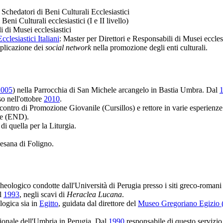
 Schedatori di Beni Culturali Ecclesiastici
eni Culturali ecclesiastici (I e II livello)
i di Musei ecclesiastici
clesiastici Italiani
: Master per Direttori e Responsabili di Musei ecclesi
pplicazione dei
social network
nella promozione degli enti culturali.
2005
) nella Parrocchia di San Michele arcangelo in Bastia Umbra. Dal
so nell'ottobre
2010
.
ontro di Promozione Giovanile (Cursillos) e rettore in varie esperienze
me (END).
i quella per la Liturgia.
cesana di Foligno.
eologico condotte dall'Università di Perugia presso i siti greco-romani
l
1993
, negli scavi di
Heraclea Lucana
.
logica sia in
Egitto
, guidata dal direttore del
Museo Gregoriano Egizio (
ionale dell'Umbria in Perugia. Dal
1990
responsabile di questo servizio