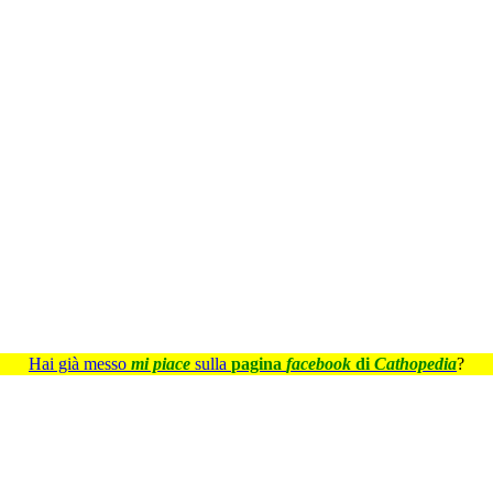
Hai già messo
mi piace
sulla
pagina
facebook
di
Cathopedia
?