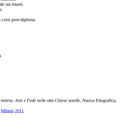
ale sui musei.
a.
n corsi post-diploma.
.
'Umbria. Arte e Fede nelle otto Chiese sorelle
, Nuova Eliografica,
,
Milano
2011