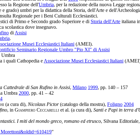
sso la Regione dell'
Umbria
, per la redazione della nuova Legge region
ne e grado) umbri per la didattica della Storia, dell'Arte e dell'Archeologi
lta Regionale per i Beni Culturali Ecclesiastici.
lastici di Primo e Secondo grado Superiore e di
Storia dell'Arte
italiana i
eca scolastica dove insegnavo.
ufino
di
Assisi
mbria
.
sociazione Musei Ecclesiastici Italiani
(AMEI).
ontificio Seminario Regionale Umbro "Pio XI" di Assisi
ia Umbra
ra i quali Cathopedia e
Associazione Musei Ecclesiastici Italiani
(AMEI)
a Cattedrale di San Rufino in Assisi
,
Milano
1999
, pp. 140 – 157
tia Umbra
2000
, pp. 41 – 42
4
hi
(a cura di),
Nicolaus Pictor
(catalogo della mostra),
Foligno
2004
fino
, in
Giampiero Ceccarelli
et al. (a cura di),
Santi e Papi in terra d
ntastici. I miti del mondo greco, romano ed etrusco
, Silvana Editoriale
esa_Morettoni&oldid=610419
"